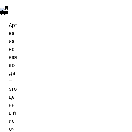
Паспорт содержит все характеристики скважины и подтверждает легальность ее использования
Арт
ез
иа
нс
кая
во
да
–
это
це
нн
ый
ист
оч