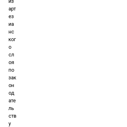
из
арт
ез
иа
нс
ког
о
сл
оя
по
зак
он
од
ате
ль
ств
у