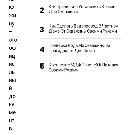
Как Правильно Установить Кессон
ва
Для Скважины
жи
ну
Как Сделать Водопровод В Частном
–
Доме От Скважины Своими Руками
это
Проверка Воды Из Скважины На
оф
Пригодность Для Питья
иц
иа
Крепление МДФ Панелей К Потолку
Своими Руками
ль
ны
й
до
ку
ме
нт,
в