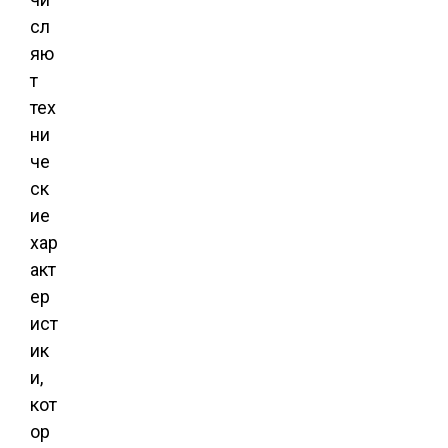
сл
яю
т
тех
ни
че
ск
ие
хар
акт
ер
ист
ик
и,
кот
ор