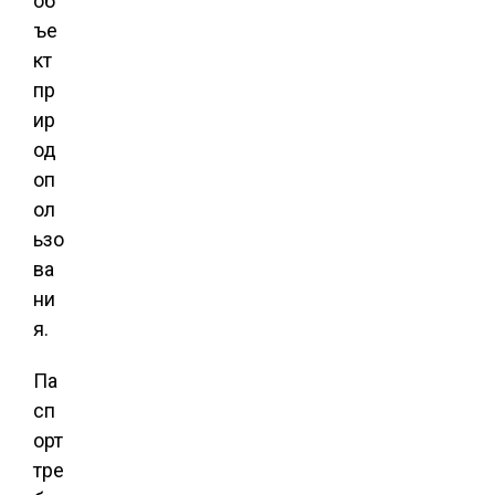
об
ъе
кт
пр
ир
од
оп
ол
ьзо
ва
ни
я.
Па
сп
орт
тре