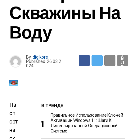
И
Скважины На
О
Воду
Т
Д
Ы
Х
И
Р
А
З
By
digikore
В
Published
26.03.2
Л
024
Е
Ч
Е
Н
И
Я
Па
В ТРЕНДЕ
сп
Правильное Использование Ключей
Активации Windows 11: Шаги К
орт
Лицензированной Операционной
на
Системе
ск