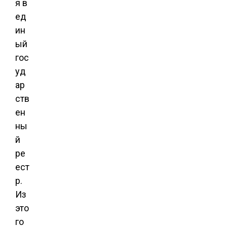
я в
ед
ин
ый
гос
уд
ар
ств
ен
ны
й
ре
ест
р.
Из
это
го