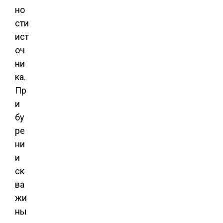
но
сти
ист
оч
ни
ка.
Пр
и
бу
ре
ни
и
ск
ва
жи
ны