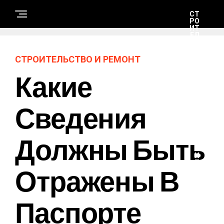
СТ
РО
ИТ
ЕЛ
ЬС
ТВ
О
СТРОИТЕЛЬСТВО И РЕМОНТ
И
РЕ
Какие
М
ОН
Т
Сведения
Н
А
Должны Быть
У
К
А
И
Т
Отражены В
Е
Х
Н
О
Паспорте
Л
О
Г
И