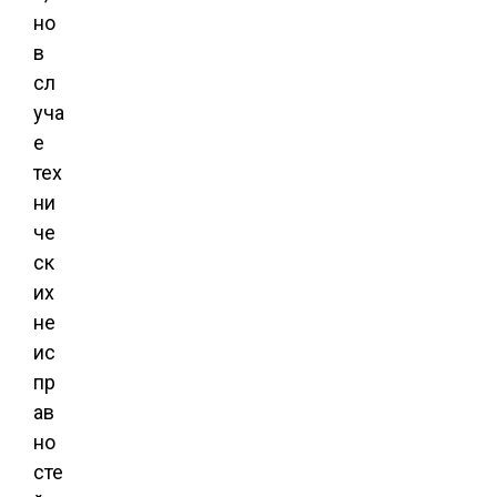
но
в
сл
уча
е
тех
ни
че
ск
их
не
ис
пр
ав
но
сте