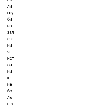
ли
глу
би
на
зал
ега
ни
я
ист
оч
ни
ка
не
бо
ль
ша