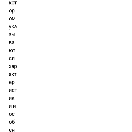
кот
ор
ом
ука
зы
ва
ют
ся
хар
акт
ер
ист
ик
и и
ос
об
ен