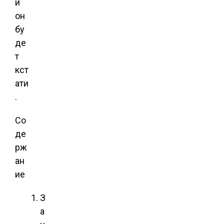
й
он
бу
де
т
кст
ати
.
Со
де
рж
ан
ие
З
а