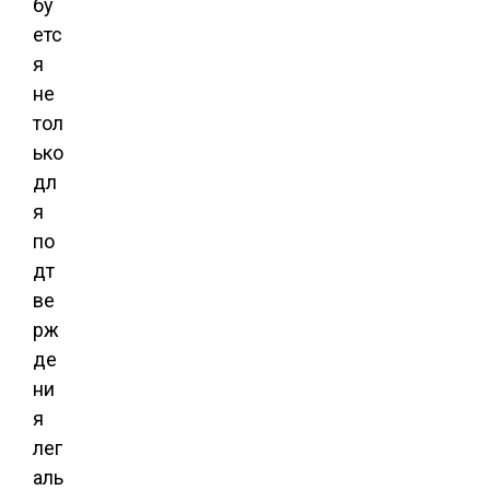
бу
етс
я
не
тол
ько
дл
я
по
дт
ве
рж
де
ни
я
лег
аль