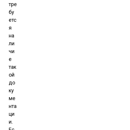
тре
бу
етс
я
на
ли
чи
е
так
ой
до
ку
ме
нта
ци
и.
Ес