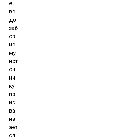
е
во
до
заб
ор
но
му
ист
оч
ни
ку
пр
ис
ва
ив
ает
ся