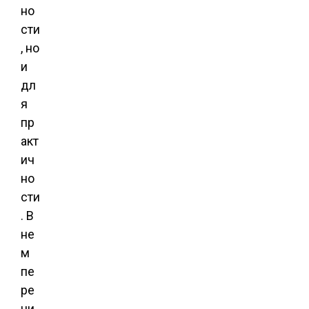
но
сти
, но
и
дл
я
пр
акт
ич
но
сти
. В
не
м
пе
ре
чи