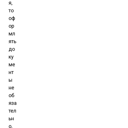
я,
то
оф
ор
мл
ять
до
ку
ме
нт
ы
не
об
яза
тел
ьн
о,