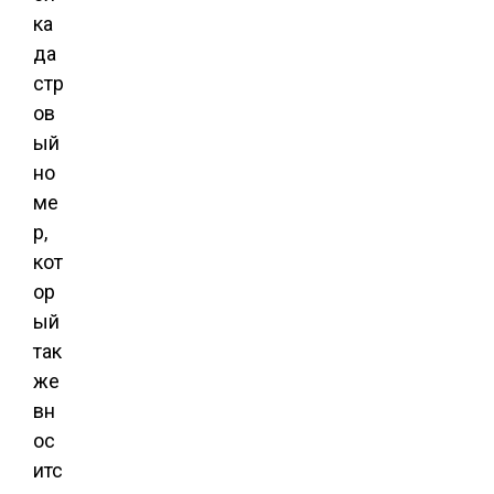
ка
да
стр
ов
ый
но
ме
р,
кот
ор
ый
так
же
вн
ос
итс