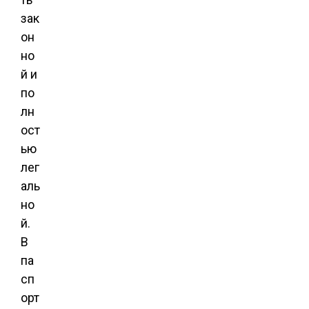
зак
он
но
й и
по
лн
ост
ью
лег
аль
но
й.
В
па
сп
орт