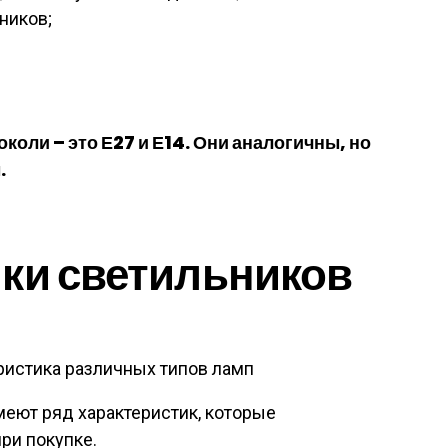
ников;
оли – это Е27 и Е14. Они аналогичны, но
.
ки светильников
ристика различных типов ламп
еют ряд характеристик, которые
ри покупке.