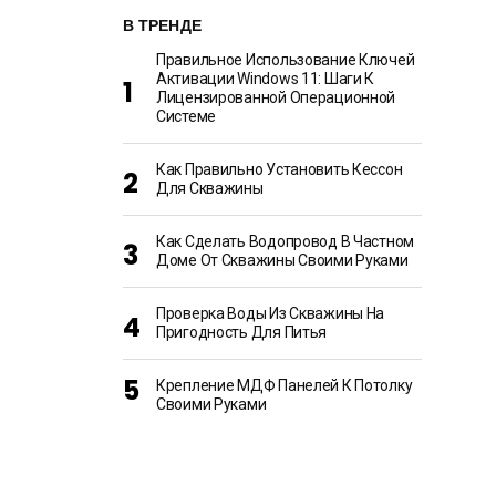
В ТРЕНДЕ
Правильное Использование Ключей
Активации Windows 11: Шаги К
Лицензированной Операционной
Системе
Как Правильно Установить Кессон
Для Скважины
Как Сделать Водопровод В Частном
Доме От Скважины Своими Руками
Проверка Воды Из Скважины На
Пригодность Для Питья
Крепление МДФ Панелей К Потолку
Своими Руками