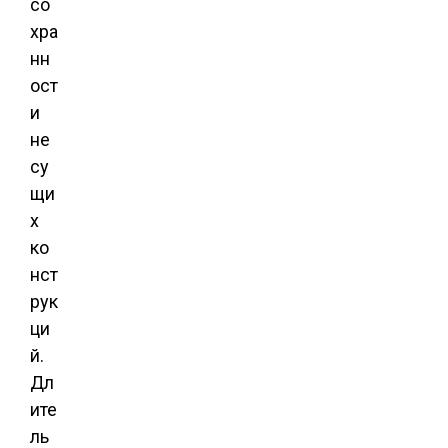
со
хра
нн
ост
и
не
су
щи
х
ко
нст
рук
ци
й.
Дл
ите
ль