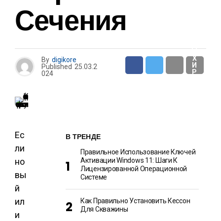
И
Сечения
О
Т
Д
Ы
Х
By
digikore
И
Published
25.03.2
Р
024
А
З
В
Л
Е
Ч
Е
Н
Ес
И
В ТРЕНДЕ
Я
ли
Правильное Использование Ключей
но
Активации Windows 11: Шаги К
Лицензированной Операционной
вы
Системе
й
ил
Как Правильно Установить Кессон
Для Скважины
и