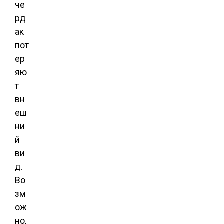
че
рд
ак
пот
ер
яю
т
вн
еш
ни
й
ви
д.
Во
зм
ож
но,