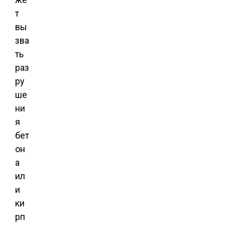
т
вы
зва
ть
раз
ру
ше
ни
я
бет
он
а
ил
и
ки
рп