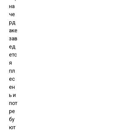
на
че
рд
аке
зав
ед
етс
я
пл
ес
ен
ь и
пот
ре
бу
ют