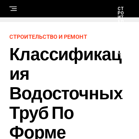
СТ
РО
ИТ
ЕЛ
ЬС
ТВ
О
СТРОИТЕЛЬСТВО И РЕМОНТ
И
РЕ
Классификац
М
ОН
Т
Ия
Н
А
Водосточных
У
К
А
И
Т
Труб По
Е
Х
Н
О
Форме
Л
О
Г
И