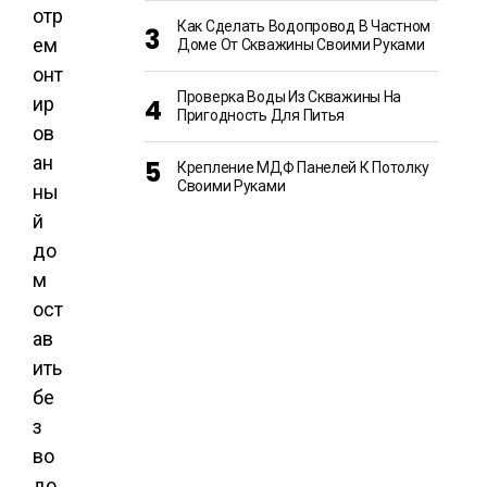
отр
Как Сделать Водопровод В Частном
ем
Доме От Скважины Своими Руками
онт
Проверка Воды Из Скважины На
ир
Пригодность Для Питья
ов
ан
Крепление МДФ Панелей К Потолку
Своими Руками
ны
й
до
м
ост
ав
ить
бе
з
во
до