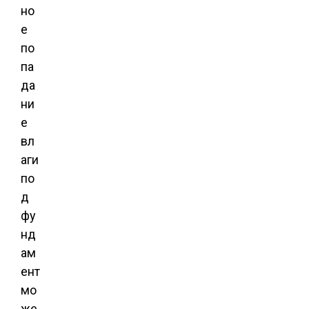
но
е
по
па
да
ни
е
вл
аги
по
д
фу
нд
ам
ент
мо
же