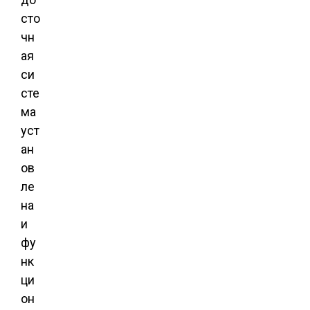
сто
чн
ая
си
сте
ма
уст
ан
ов
ле
на
и
фу
нк
ци
он