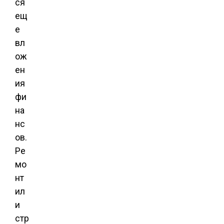
ся
ещ
е
вл
ож
ен
ия
фи
на
нс
ов.
Ре
мо
нт
ил
и
стр