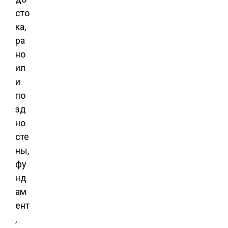
сто
ка,
ра
но
ил
и
по
зд
но
сте
ны,
фу
нд
ам
ент
,