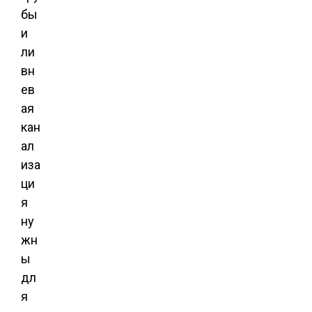
бы
и
ли
вн
ев
ая
кан
ал
иза
ци
я
ну
жн
ы
дл
я