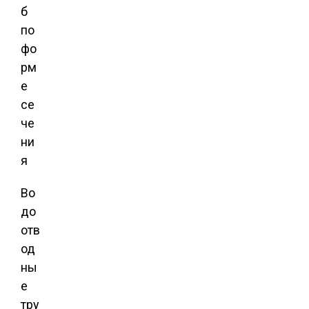
Во
до
отв
од
ны
е
тру