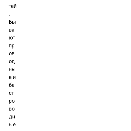
тей
.
Бы
ва
ют
пр
ов
од
ны
е и
бе
сп
ро
во
дн
ые