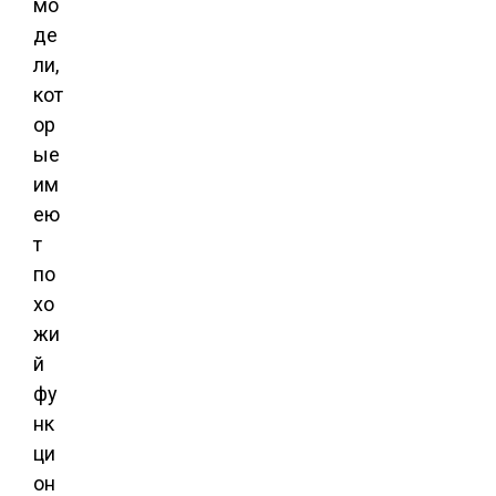
мо
де
ли,
кот
ор
ые
им
ею
т
по
хо
жи
й
фу
нк
ци
он