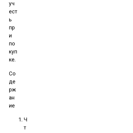
уч
ест
ь
пр
и
по
куп
ке.
Со
де
рж
ан
ие
Ч
т