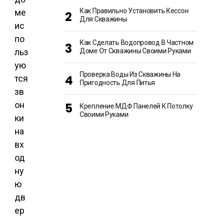
Как Правильно Установить Кессон
ме
Для Скважины
ис
по
Как Сделать Водопровод В Частном
Доме От Скважины Своими Руками
льз
ую
Проверка Воды Из Скважины На
тся
Пригодность Для Питья
зв
он
Крепление МДФ Панелей К Потолку
Своими Руками
ки
на
вх
од
ну
ю
дв
ер