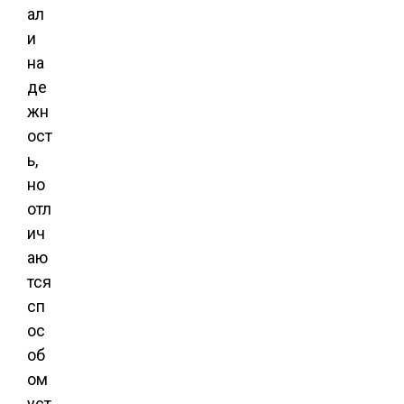
ал
и
на
де
жн
ост
ь,
но
отл
ич
аю
тся
сп
ос
об
ом
уст