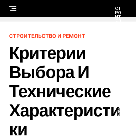
СТ
РО
ИТ
ЕЛ
ЬС
ТВ
О
СТРОИТЕЛЬСТВО И РЕМОНТ
И
РЕ
Критерии
М
ОН
Т
Выбора И
Н
А
Технические
У
К
А
И
Т
Характеристи
Е
Х
Н
О
Ки
Л
О
Г
И