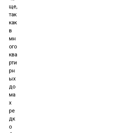
ще,
так
как
в
мн
ого
ква
рти
рн
ых
до
ма
х
ре
дк
о