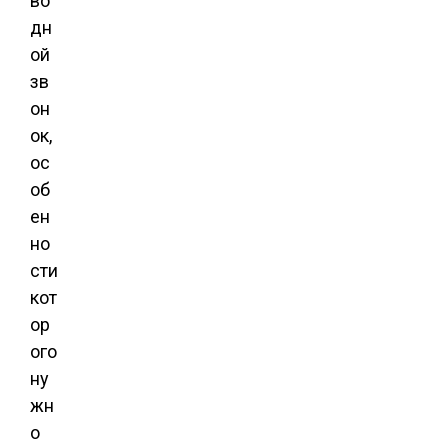
во
дн
ой
зв
он
ок,
ос
об
ен
но
сти
кот
ор
ого
ну
жн
о