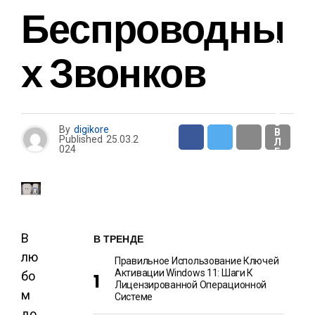
И
Беспроводны
О
Х Звонков
Т
Д
Ы
Х
И
Р
А
З
By
digikore
В
Published
25.03.2
Л
024
Е
Ч
Е
Н
И
Я
В
В ТРЕНДЕ
лю
Правильное Использование Ключей
Активации Windows 11: Шаги К
бо
Лицензированной Операционной
м
Системе
до