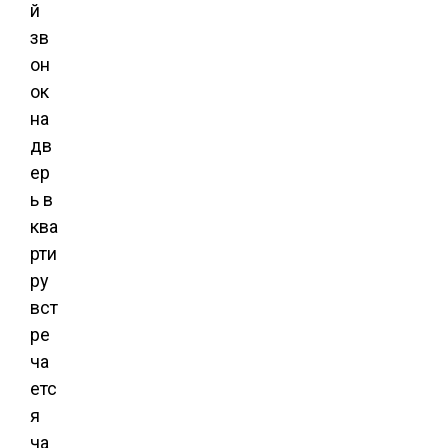
й
зв
он
ок
на
дв
ер
ь в
ква
рти
ру
вст
ре
ча
етс
я
ча