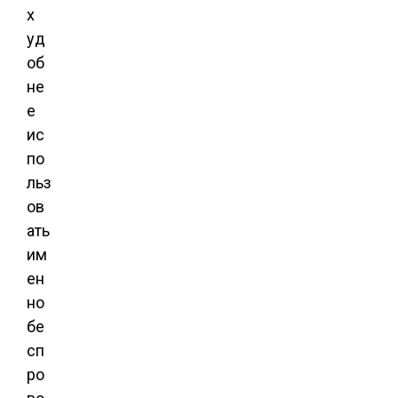
х
уд
об
не
е
ис
по
льз
ов
ать
им
ен
но
бе
сп
ро