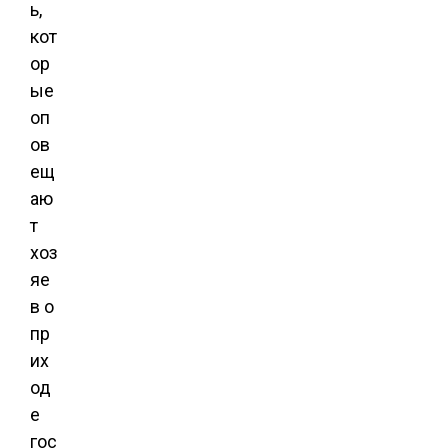
ь,
кот
ор
ые
оп
ов
ещ
аю
т
хоз
яе
в о
пр
их
од
е
гос