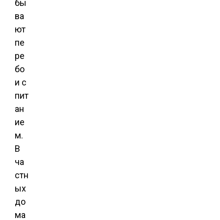
бы
ва
ют
пе
ре
бо
и с
пит
ан
ие
м.
В
ча
стн
ых
до
ма