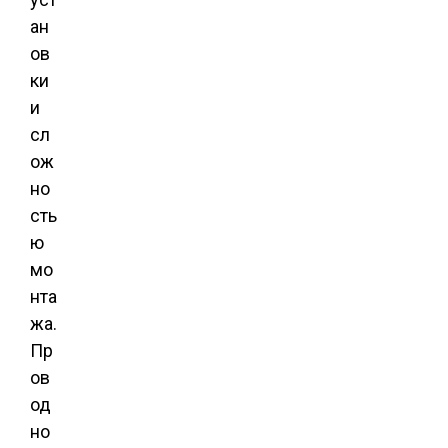
ан
ов
ки
и
сл
ож
но
сть
ю
мо
нта
жа.
Пр
ов
од
но