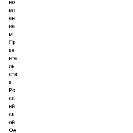
но
вл
ен
ие
м
Пр
ав
ите
ль
ств
а
Ро
сс
ий
ск
ой
Фе