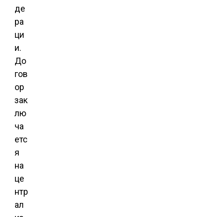
де
ра
ци
и.
До
гов
ор
зак
лю
ча
етс
я
на
це
нтр
ал