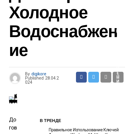
И
Холодное
О
Водоснабжен
Т
Д
Ы
Х
И
Ие
Р
А
З
В
Л
Е
Ч
Е
By
digikore
Н
Published
28.04.2
И
024
Я
До
В ТРЕНДЕ
гов
Правильное Использование Ключей