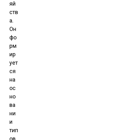
яй
ств
а.
Он
фо
рм
ир
ует
ся
на
ос
но
ва
ни
и
тип
ов