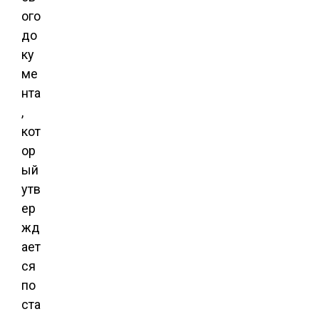
ого
до
ку
ме
нта
,
кот
ор
ый
утв
ер
жд
ает
ся
по
ста