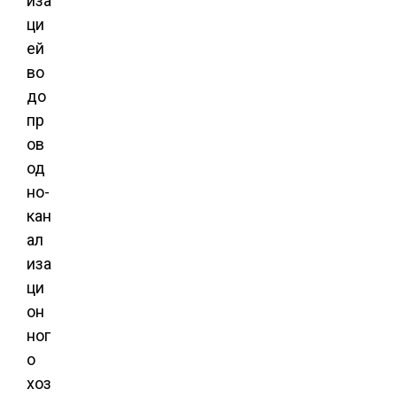
иза
ци
ей
во
до
пр
ов
од
но-
кан
ал
иза
ци
он
ног
о
хоз