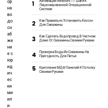
ор
Активации Windows 11: Шаги К
Лицензированной Операционной
на
Системе
во
до
Как Правильно Установить Кессон
Для Скважины
сн
аб
Как Сделать Водопровод В Частном
же
Доме От Скважины Своими Руками
ни
Проверка Воды Из Скважины На
е с
Пригодность Для Питья
юр
ид
Крепление МДФ Панелей К Потолку
Своими Руками
ич
ес
ки
ми
ил
и