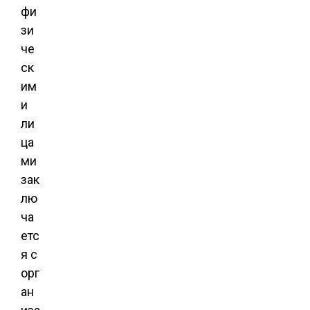
фи
зи
че
ск
им
и
ли
ца
ми
зак
лю
ча
етс
я с
орг
ан