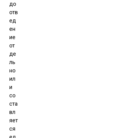
до
отв
ед
ен
ие
от
де
ль
но
ил
и
со
ста
вл
яет
ся
ед