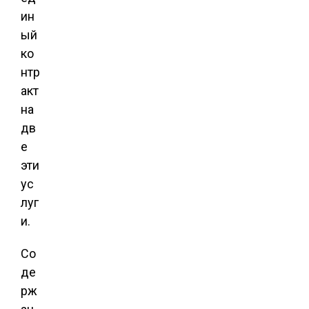
ин
ый
ко
нтр
акт
на
дв
е
эти
ус
луг
и.
Со
де
рж