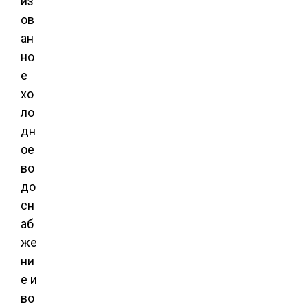
из
ов
ан
но
е
хо
ло
дн
ое
во
до
сн
аб
же
ни
е и
во