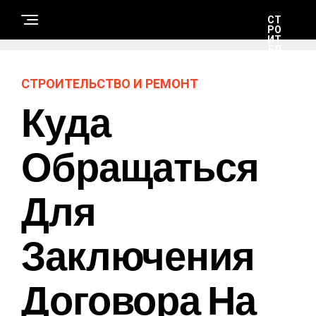
СТ
РО
ИТ
ЕЛ
ЬС
ТВ
О
СТРОИТЕЛЬСТВО И РЕМОНТ
И
РЕ
Куда
М
ОН
Т
Обращаться
Н
А
Для
У
К
А
И
Т
Заключения
Е
Х
Н
О
Договора На
Л
О
Г
И