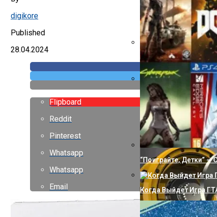
digikore
Published
28.04.2024
Как Сделать Водопро
Правильное Использов
Flipboard
Reddit
Pinterest
Whatsapp
“Поиграйте, Детки” —
Whatsapp
Email
Когда Выйдет Игра ГТА