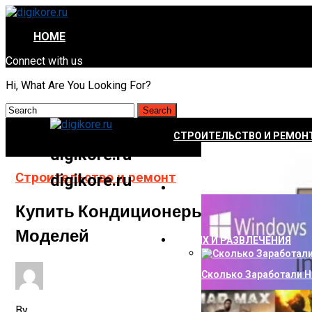
HOME
Connect with us
Hi, What Are You Looking For?
СТРОИТЕЛЬСТВО И РЕМОН
digikore.ru
Строительство и ремонт
digikore.ru
НАУКА И ТЕХНОЛОГИИ
Купить Кондиционеры Mitsubishi 
Моделей
ОТДЫХ И РАЗВЛЕЧЕНИЯ
Сколько Заработали Н
By