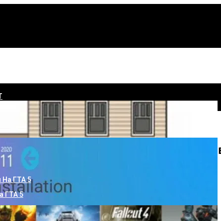
Т
(мицубиси) По Выгодной Цене: Отзы
а ГТА 5