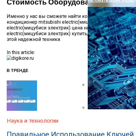
Стоимость Оборудования
Автоматизация Управ
Именно у нас вы сможете найти кондиционер mitsubishi
кондиционер mitsubishi electric(мицубиси электрик) ку
electric(мицубиси электрик) цена на который будет на
electric(мицубиси электрик) купить, вы не останетесь 
этой надежной техники.
In this article:
В ТРЕНДЕ
Проверка Воды Из Скв
Использование Элект
Наука и технологии
Правильное Использование Ключей 