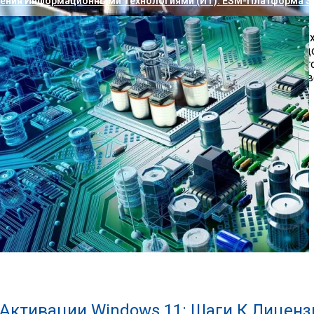
ления Информационными Технологиями (ИТ): ESM-Платформа S
(мицубиси) цена на который будет самой выгодной из всех
пить, именно у нас тогда консультанты нашей компании с 
иболее приемлемой для бюджета семьи. Не зависимо от то
разочарованы. Качество, выгодная цена и приятный сервис в
ажины На Пригодность Для Питья
ронных Плат В Промышленном Оборудовании
Активации Windows 11: Шаги К Лицен