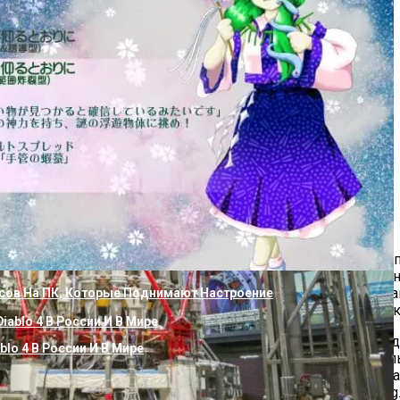
вести В Воде Из Скважины
вр: Планетарные Редукторы – Выбор И Мастерство Применени
свою деятельность в области кондиционирования и начала 
итель воздуха был простейшим вентилятором. Простая ко
ь охладители воздуха, которые более известные сегодня к
сов На ПК, Которые Поднимают Настроение
диционер mitsubishi(мицубиси) купить может практически 
ном и надежном оборудовании для кондиционирования возд
blo 4 В России И В Мире
subishi(мицубиси) купить его можно обратившись к консу
доступна для любого слоя населения. Чтобы увидеть прекр
ных моделей. Рассмотрим кондиционер mitsubishi srk20hg
сную Станцию К Скважине Своими Руками