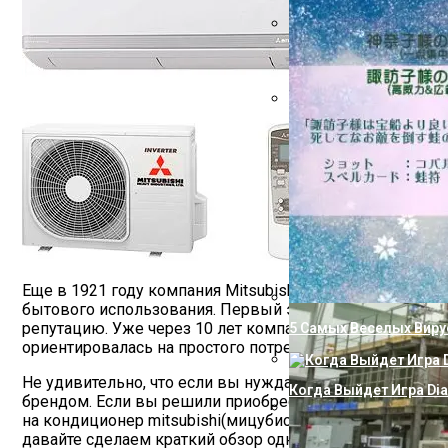
Как Избавиться От Из
Технологический Шеде
Еще в 1921 году компания Mitsubishi Electric начала 
бытового использования. Первый электрический охлад
репутацию. Уже через 10 лет компания стала выпускат
5 Самых Веселых Виру
ориентировалась на простого потребителя, поэтому кон
Не удивительно, что если вы нуждаетесь в качествен
Когда Выйдет Игра Dia
брендом. Если вы решили приобрести кондиционер mit
на кондиционер mitsubishi(мицубиси) цена достаточно 
давайте сделаем краткий обзор одной из самых популяр
Как Подключить Насо