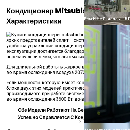
Кондиционер Mitsubishi Srk20hg И
Характеристики
Вам И Не Снилось — 5 
ярких представителей сплит – системы. Может использ
удобства управление кондиционером осуществляется с 
эксплуатации достигается благодаря специальной систе
перезапуск системы, что автоматически исправляет все
Для длительной работы в жаркое время предусмотрен 
во время охлаждения воздуха 2070Вт, во время нагрев
Если мощности, которую имеет кондиционер mitsubishi s
блока двух этих моделей практически совпадают, но не
производимого при работе системе 34 -40 ДБ. Для сра
во время охлаждения 3600 Вт, во время обогрева 3920 
Почему Вода Из Сква
Обе Модели Работают На Безопасном Хладагент
Успешно Справляется С Кондиционированием 