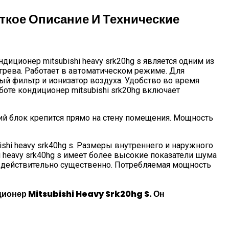
ткое Описание И Технические
ндиционер mitsubishi heavy srk20hg s является одним из
грева. Работает в автоматическом режиме. Для
й фильтр и ионизатор воздуха. Удобство во время
боте кондиционер mitsubishi srk20hg включает
й блок крепится прямо на стену помещения. Мощность
ishi heavy srk40hg s. Размеры внутреннего и наружного
i heavy srk40hg s имеет более высокие показатели шума
о действительно существенно. Потребляемая мощность
ионер Mitsubishi Heavy Srk20hg S. Он