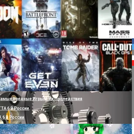
вод В Частном Доме От Скважины Своими Руками
ание Ключей Активации Windows 11: Шаги К Лицензированной 
 Самые Вредные Игры И Их Последствия
 6 В России