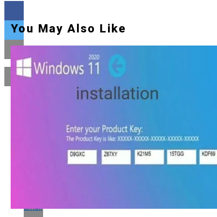
You May Also Like
Flipboard
Reddit
Pinterest
Whatsapp
Whatsapp
Email