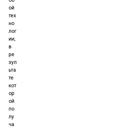
ой
тех
но
лог
ии,
в
ре
зул
ьта
те
кот
ор
ой
по
лу
ча