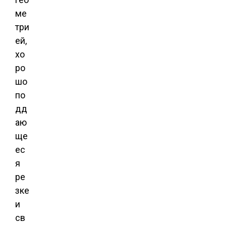
ме
три
ей,
хо
ро
шо
по
дд
аю
ще
ес
я
ре
зке
и
св