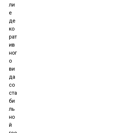
ли
е
де
ко
рат
ив
ног
о
ви
да
со
ста
би
ль
но
й
гео