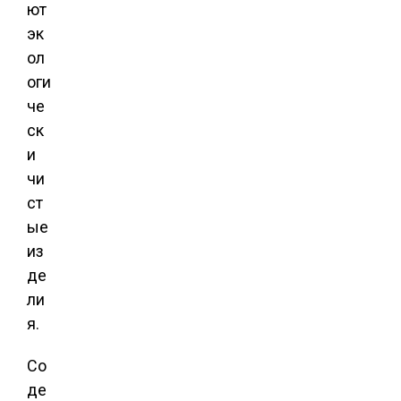
ют
эк
ол
оги
че
ск
и
чи
ст
ые
из
де
ли
я.
Со
де