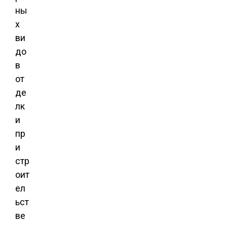
ны
х
ви
до
в
от
де
лк
и
пр
и
стр
оит
ел
ьст
ве