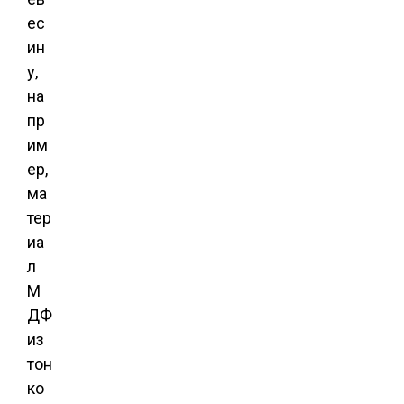
ес
ин
у,
на
пр
им
ер,
ма
тер
иа
л
М
ДФ
из
тон
ко