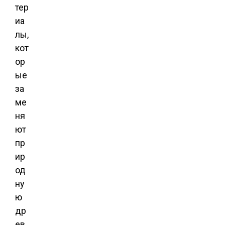
тер
иа
лы,
кот
ор
ые
за
ме
ня
ют
пр
ир
од
ну
ю
др
ев