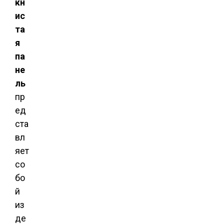
кн
ис
та
я
па
не
ль
пр
ед
ста
вл
яет
со
бо
й
из
де