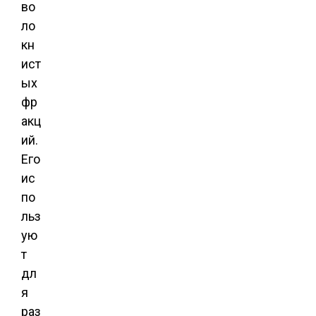
во
ло
кн
ист
ых
фр
акц
ий.
Его
ис
по
льз
ую
т
дл
я
раз