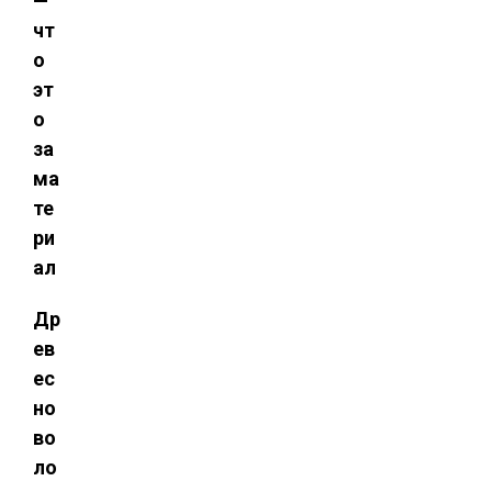
Др
ев
ес
но
во
ло