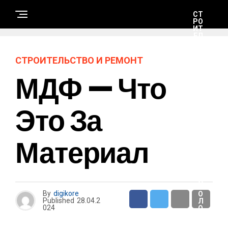
СТ
РО
ИТ
ЕЛ
ЬС
ТВ
О
СТРОИТЕЛЬСТВО И РЕМОНТ
И
РЕ
МДФ — Что
М
ОН
Т
Это За
Н
А
Материал
У
К
А
И
Т
Е
Х
Н
By
digikore
О
Published
28.04.2
Л
024
О
Г
И