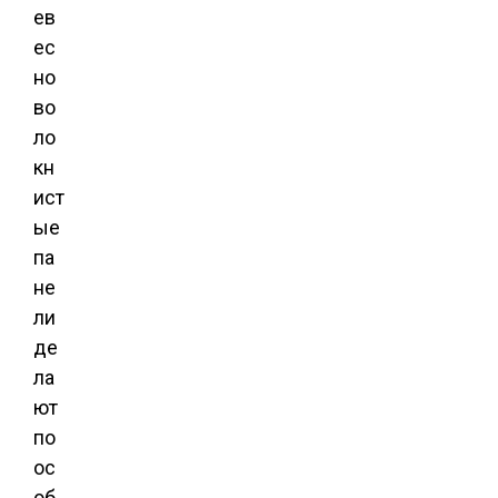
ев
ес
но
во
ло
кн
ист
ые
па
не
ли
де
ла
ют
по
ос
об