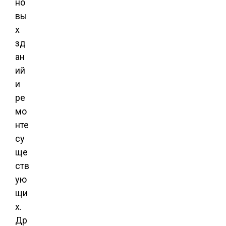
но
вы
х
зд
ан
ий
и
ре
мо
нте
су
ще
ств
ую
щи
х.
Др