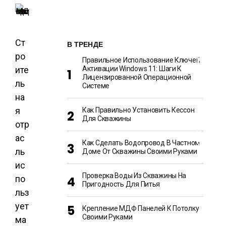
И
О
Т
Ст
В ТРЕНДЕ
Д
Ы
ро
Х
Правильное Использование Ключей
И
ите
Активации Windows 11: Шаги К
Р
Лицензированной Операционной
А
ль
Системе
З
В
на
Л
Е
я
Как Правильно Установить Кессон
Ч
Для Скважины
отр
Е
Н
ас
И
Как Сделать Водопровод В Частном
Я
ль
Доме От Скважины Своими Руками
ис
Проверка Воды Из Скважины На
по
Пригодность Для Питья
льз
ует
Крепление МДФ Панелей К Потолку
Своими Руками
ма