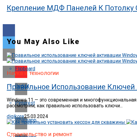
Крепление МДФ Панелей К Потолку 
You May Also Like
Flipboard
Наука и технологии
Правильное Использование Ключей 
Reddit
Windows 11 — это современная и многофункциональная 
Pinterest
рассмотрим, как правильно использовать ключи...
digikore
25.03.2024
Whatsapp
Строительство и ремонт