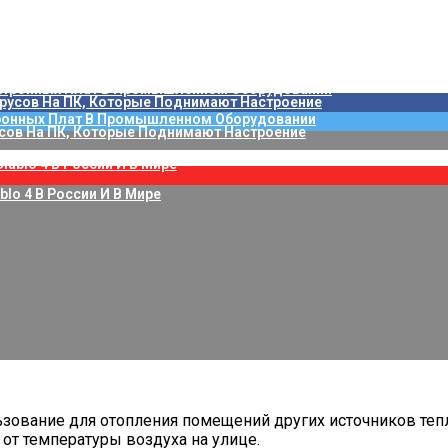
 Самые Вредные Игры И Их Последствия
ажины На Пригодность Для Питья
ления Информационными Технологиями (ИТ): ESM-Платформа S
 6 В России
ронных Плат В Промышленном Оборудовании
сов На ПК, Которые Поднимают Настроение
blo 4 В России И В Мире
зование для отопления помещений других источников теп
 от температуры воздуха на улице.