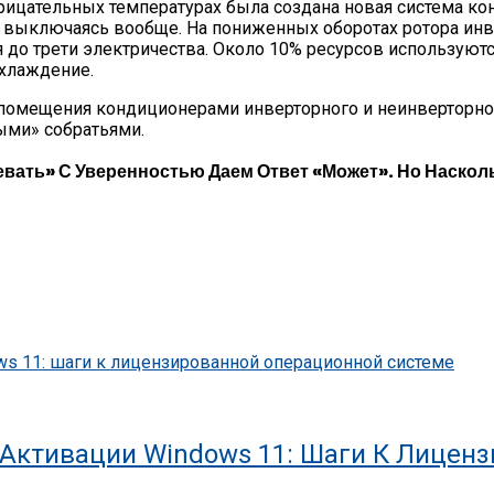
рицательных температурах была создана новая система к
е выключаясь вообще. На пониженных оборотах ротора и
до трети электричества. Около 10% ресурсов используются
охлаждение.
 помещения кондиционерами инверторного и неинверторног
ыми» собратьями.
евать» С Уверенностью Даем Ответ «может». Но Наскол
Активации Windows 11: Шаги К Лицен