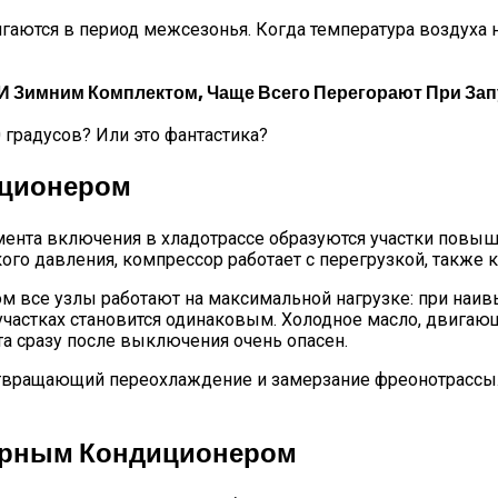
гаются в период межсезонья. Когда температура воздуха 
 Зимним Комплектом, Чаще Всего Перегорают При Запу
 градусов? Или это фантастика?
иционером
мента включения в хладотрассе образуются участки повы
ого давления, компрессор работает с перегрузкой, также 
м все узлы работают на максимальной нагрузке: при наив
участках становится одинаковым. Холодное масло, двигающ
та сразу после выключения очень опасен.
твращающий переохлаждение и замерзание фреонотрассы. 
орным Кондиционером