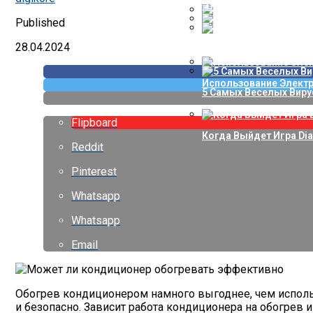
“Поиграйте, Детки” —
Published
Проверка Воды Из Скв
Автоматизация Управ
28.04.2024
Когда Выйдет Игра ГТА
Использование Элект
5 Самых Веселых Виру
Flipboard
Когда Выйдет Игра Dia
Reddit
Pinterest
Whatsapp
Whatsapp
Email
Обогрев кондиционером намного выгоднее, чем исполь
и безопасно. Зависит работа кондиционера на обогрев и