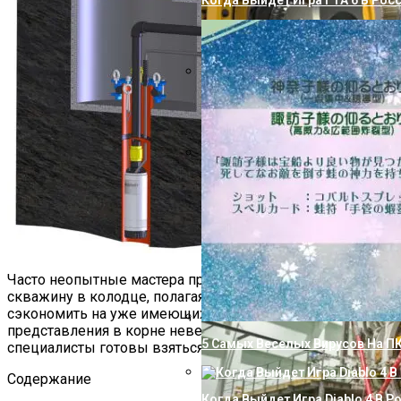
Когда Выйдет Игра ГТА 6 В Рос
Как Избавиться От Извести В В
Технологический Шедевр: План
Применения
Часто неопытные мастера принимают решение делать
скважину в колодце, полагая, что таким образом смогут
сэкономить на уже имеющихся вглубь метрах. Но такие
представления в корне неверны. Кроме того, не все
5 Самых Веселых Вирусов На П
специалисты готовы взяться за подобный вид работ.
Содержание
Когда Выйдет Игра Diablo 4 В Р