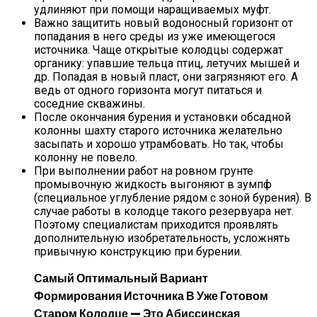
удлиняют при помощи наращиваемых муфт.
Важно защитить новый водоносный горизонт от
попадания в него среды из уже имеющегося
источника. Чаще открытые колодцы содержат
органику: упавшие тельца птиц, летучих мышей и
др. Попадая в новый пласт, они загрязняют его. А
ведь от одного горизонта могут питаться и
соседние скважины.
После окончания бурения и установки обсадной
колонны шахту старого источника желательно
засыпать и хорошо утрамбовать. Но так, чтобы
колонну не повело.
При выполнении работ на ровном грунте
промывочную жидкость выгоняют в зумпф
(специальное углубление рядом с зоной бурения). В
случае работы в колодце такого резервуара нет.
Поэтому специалистам приходится проявлять
дополнительную изобретательность, усложнять
привычную конструкцию при бурении.
Самый Оптимальный Вариант
Формирования Источника В Уже Готовом
Старом Колодце — Это Абиссинская