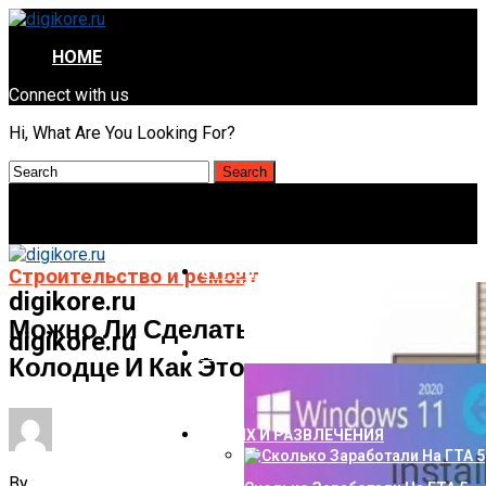
HOME
Connect with us
Hi, What Are You Looking For?
СТРОИТЕЛЬСТВО И РЕМОНТ
Строительство и ремонт
digikore.ru
Можно Ли Сделать Скважину В
digikore.ru
НАУКА И ТЕХНОЛОГИИ
Колодце И Как Это Обустроить
ОТДЫХ И РАЗВЛЕЧЕНИЯ
By