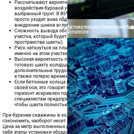
Рассчитывают вероятность негативного
воздействия буровой установки на уже
выбранный грунт. В 85% случаев тяжелая техника
просто уходит вниз под своим весом при
внедрении шнека вглубь.
Автоматизация Управления Ин
Сложность вывода обсадной трубы наверх (того её
SimpleOne
участка, который будет располагаться в пустом
пространстве шахты).
Риск наткнуться на плывун при проведении работ
именно на этом участке.
Высокая вероятность падения инструмента в
готовую шахту колодца. Это повлечет за собой
дополнительные трудозатраты на его извлечение,
а также потерю времени.
Если бетонные кольца сдвинуты относительно
своей оси, это говорит о том, что песчаный
горизонт искривлен под ними. То есть
специалистам придется изрядно потрудиться,
чтобы шахта полностью не обвалилась.
Проверка Воды Из Скважины На
При бурении скважины в колодце мастер, желающий
сэкономить, наоборот несет дополнительные затраты.
Цена за метр выполненных работ всегда включает в
себя этапы установки обсадки, тип использованного