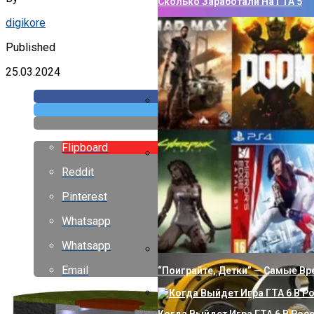
Сколько Заработали На ГТА 5
digikore
Published
25.03.2024
Как Сделать Водопровод В Ча
Flipboard
Reddit
Правильное Использование Клю
Операционной Системе
Pinterest
Whatsapp
Whatsapp
Email
“Поиграйте, Детки” — Самые В