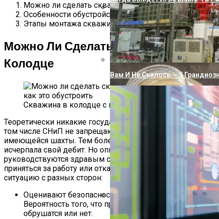
Можно ли сделать скважину в колодце
Особенности обустройства
Как Подключить Насосную Ста
Этапы монтажа скважины в колодце
Можно Ли Сделать Скважину В
Колодце
Вам И Не Снилось — 5 Грандиоз
Скважина в колодце с насосом на оголовке
Теоретически никакие государственные документы, в
том числе СНиП не запрещают бурить внутри уже
имеющейся шахты. Тем более, если она полностью
исчерпала свой дебит. Но опытные мастера чаще
руководствуются здравым смыслом перед тем как
приняться за работу или отказаться от нее. Взвешивают
ситуацию с разных сторон:
Оценивают безопасность самого колодца.
Вероятность того, что при бурении его стенки
Почему Вода Из Скважины Жел
обрушатся или нет.