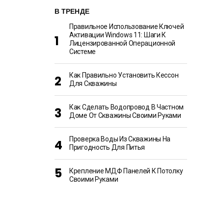
В ТРЕНДЕ
Правильное Использование Ключей
Активации Windows 11: Шаги К
Лицензированной Операционной
Системе
Как Правильно Установить Кессон
Для Скважины
Как Сделать Водопровод В Частном
Доме От Скважины Своими Руками
Проверка Воды Из Скважины На
Пригодность Для Питья
Крепление МДФ Панелей К Потолку
Своими Руками