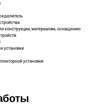
в
ределитель
стройства
и конструкции, материалам, оснащению
стройств
ы
и установке
ллекторной установки
аботы