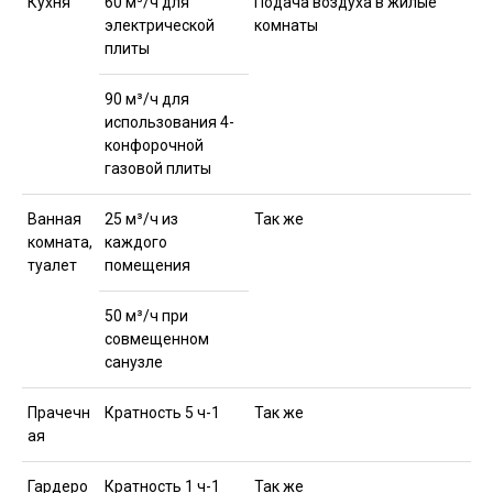
Кухня
60 м³/ч для
Подача воздуха в жилые
электрической
комнаты
плиты
90 м³/ч для
использования 4-
конфорочной
газовой плиты
Ванная
25 м³/ч из
Так же
комната,
каждого
туалет
помещения
50 м³/ч при
совмещенном
санузле
Прачечн
Кратность 5 ч-1
Так же
ая
Гардеро
Кратность 1 ч-1
Так же