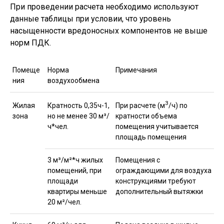
При проведении расчета необходимо используют
данные таблицы при условии, что уровень
насыщенности вредоносных компонентов не выше
норм ПДК.
Помеще
Норма
Примечания
ния
воздухообмена
3
При расчете (м
/ч) по
Жилая
Кратность 0,35ч-1,
кратности объема
зона
но не менее 30 м³/
помещения учитывается
ч*чел.
площадь помещения
3 м³/м²*ч жилых
Помещения с
помещений, при
ограждающими для воздуха
площади
конструкциями требуют
квартиры меньше
дополнительный вытяжки
20 м²/чел.