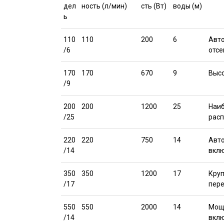
дел
ность (л/мин)
сть (Вт)
воды (м)
ь
110
110
200
6
Авто
/6
отсе
170
170
670
9
Высо
/9
200
200
1200
25
Наиб
/25
расп
220
220
750
14
Авто
/14
вклю
350
350
1200
17
Круп
/17
пере
550
550
2000
14
Мощн
/14
вклю