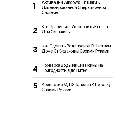
Активации Windows 11: Шаги К
Лицензированной Операционной
Системе
Как Правильно Установить Кессон
Для Скважины
Как Сделать Водопровод В Частном
Доме От Скважины Своими Руками
Проверка Воды Из Скважины На
Пригодность Для Питья
Крепление МДФ Панелей К Потолку
Своими Руками