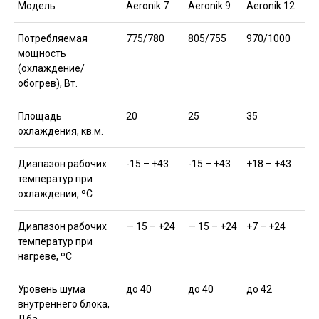
Модель
Aeronik 7
Aeronik 9
Aeronik 12
Потребляемая
775/780
805/755
970/1000
мощность
(охлаждение/
обогрев), Вт.
Площадь
20
25
35
охлаждения, кв.м.
Диапазон рабочих
-15 – +43
-15 – +43
+18 – +43
температур при
охлаждении, ºС
Диапазон рабочих
— 15 – +24
— 15 – +24
+7 – +24
температур при
нагреве, ºС
Уровень шума
до 40
до 40
до 42
внутреннего блока,