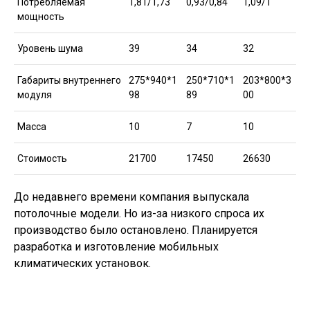
Потребляемая
1,81/1,73
0,93/0,84
1,09/1
мощность
Уровень шума
39
34
32
Габариты внутреннего
275*940*1
250*710*1
203*800*3
модуля
98
89
00
Масса
10
7
10
Стоимость
21700
17450
26630
До недавнего времени компания выпускала
потолочные модели. Но из-за низкого спроса их
производство было остановлено. Планируется
разработка и изготовление мобильных
климатических установок.