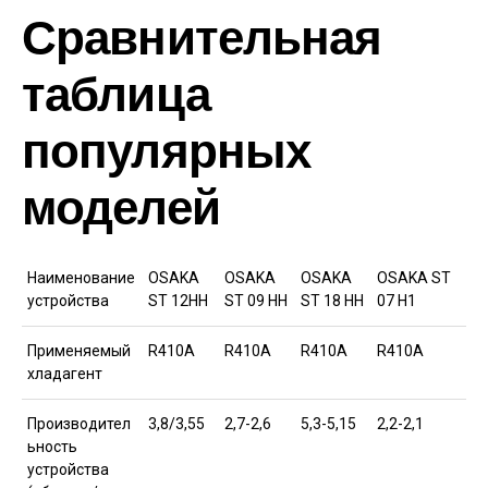
Сравнительная
таблица
популярных
моделей
Наименование
OSAKA
OSAKA
OSAKA
OSAKA ST
устройства
ST 12HH
ST 09 HH
ST 18 HH
07 H1
Применяемый
R410A
R410A
R410A
R410A
хладагент
Производител
3,8/3,55
2,7-2,6
5,3-5,15
2,2-2,1
ьность
устройства