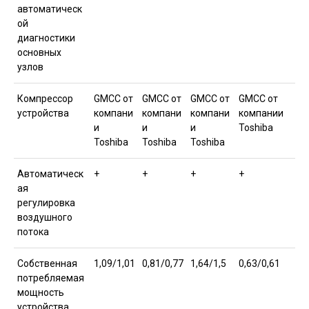
автоматическ
ой
диагностики
основных
узлов
Компрессор
GMCC от
GMCC от
GMCC от
GMCC от
устройства
компани
компани
компани
компании
и
и
и
Toshiba
Toshiba
Toshiba
Toshiba
Автоматическ
+
+
+
+
ая
регулировка
воздушного
потока
Собственная
1,09/1,01
0,81/0,77
1,64/1,5
0,63/0,61
потребляемая
мощность
устройства