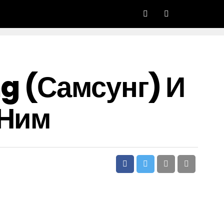
 (самсунг) И
 Ним