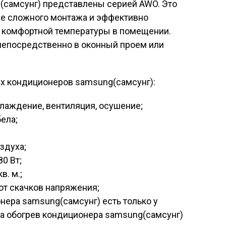
самсунг) представлены серией AWO. Это
е сложного монтажа и эффективно
комфортной температуры в помещении.
непосредственно в оконный проем или
х кондиционеров samsung(самсунг):
лаждение, вентиляция, осушение;
ела;
здуха;
0 Вт;
. м.;
т скачков напряжения;
нера samsung(самсунг) есть только у
а обогрев кондиционера samsung(самсунг)