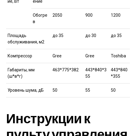
ие, Вт
ение
Обогре
2050
900
1200
в
Площадь
до 35
до 30
до 35
обслуживания, м2
Компрессор
Gree
Gree
Toshiba
Габариты, мм
463*775*382
443*840*3
443*840
(ш*в*г)
55
*355
Уровень шума, дБ
50
55
50
Инструкции к
пульту управления