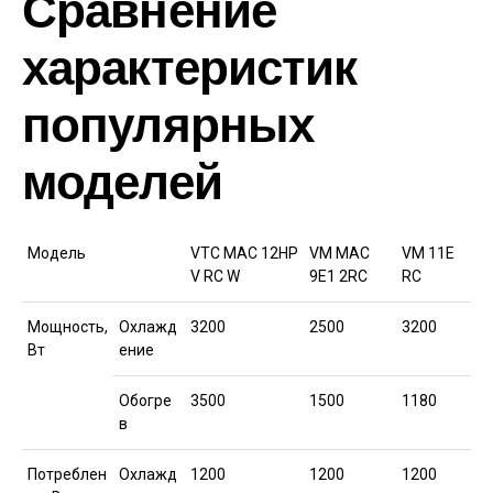
Сравнение
характеристик
популярных
моделей
Модель
VTC MAC 12HP
VM MAC
VM 11E
V RC W
9E1 2RC
RC
Мощность,
Охлажд
3200
2500
3200
Вт
ение
Обогре
3500
1500
1180
в
Потреблен
Охлажд
1200
1200
1200