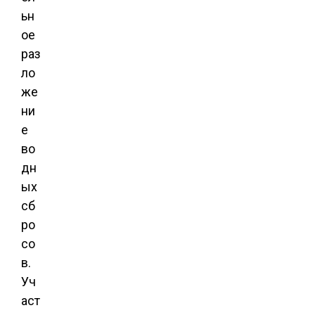
ьн
ое
раз
ло
же
ни
е
во
дн
ых
сб
ро
со
в.
Уч
аст