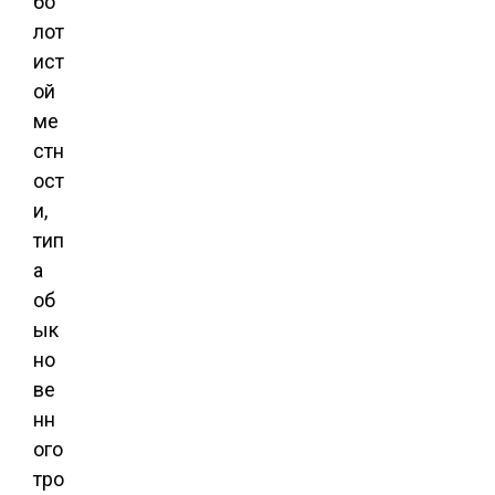
бо
лот
ист
ой
ме
стн
ост
и,
тип
а
об
ык
но
ве
нн
ого
тро