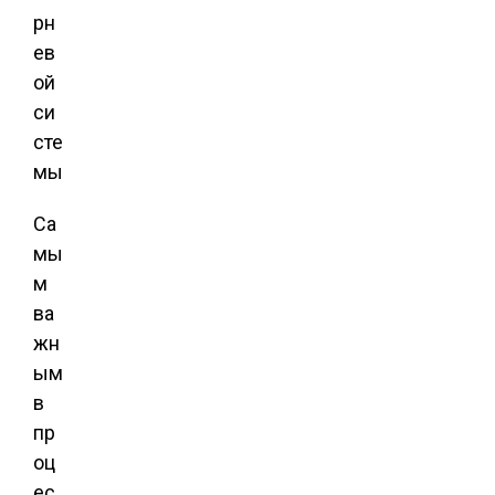
Са
мы
м
ва
жн
ым
в
пр
оц
ес