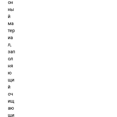
он
ны
й
ма
тер
иа
л,
зап
ол
ня
ю
щи
й
оч
ищ
аю
щи