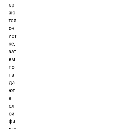
ерг
аю
тся
оч
ист
ке,
зат
ем
по
па
да
ют
в
сл
ой
фи