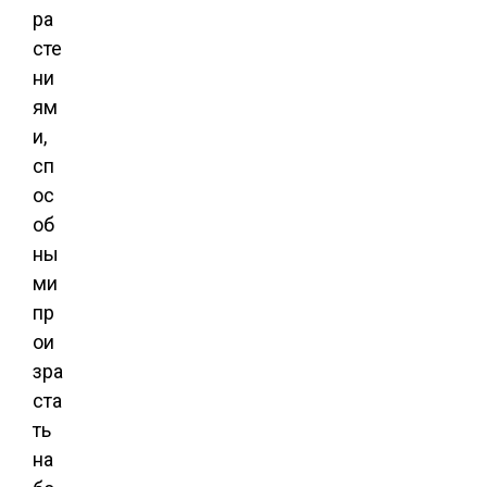
ра
сте
ни
ям
и,
сп
ос
об
ны
ми
пр
ои
зра
ста
ть
на