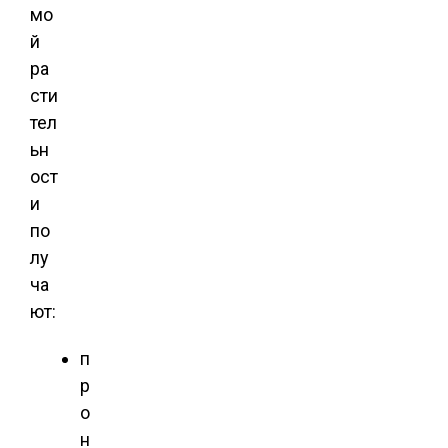
мо
й
ра
сти
тел
ьн
ост
и
по
лу
ча
ют:
п
р
о
н