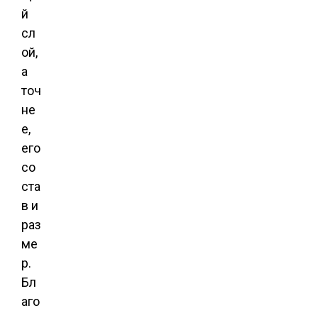
й
сл
ой,
а
точ
не
е,
его
со
ста
в и
раз
ме
р.
Бл
аго