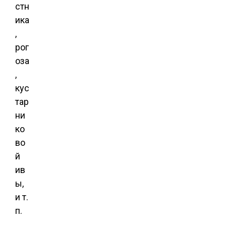
стн
ика
,
рог
оза
,
кус
тар
ни
ко
во
й
ив
ы,
и т.
п.