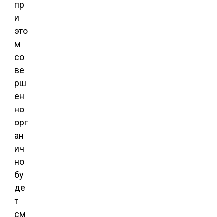
пр
и
это
м
со
ве
рш
ен
но
орг
ан
ич
но
бу
де
т
см