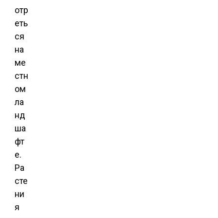
отр
еть
ся
на
ме
стн
ом
ла
нд
ша
фт
е.
Ра
сте
ни
я