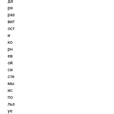
да
ря
раз
вит
ост
и
ко
рн
ев
ой
си
сте
мы
ис
по
льз
уе