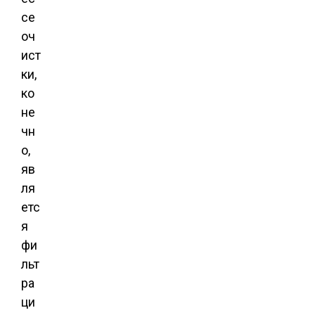
се
оч
ист
ки,
ко
не
чн
о,
яв
ля
етс
я
фи
льт
ра
ци