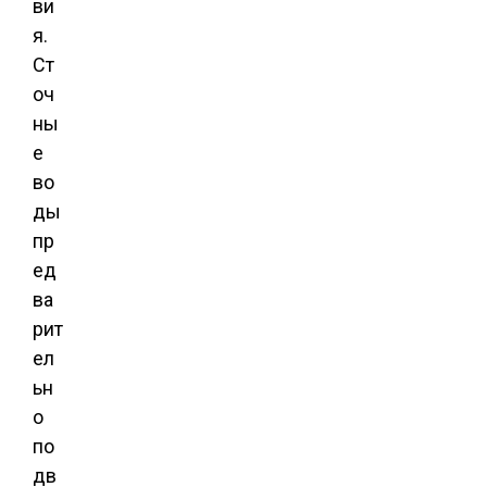
ви
я.
Ст
оч
ны
е
во
ды
пр
ед
ва
рит
ел
ьн
о
по
дв