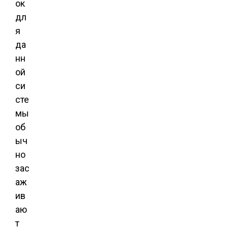
ок
дл
я
да
нн
ой
си
сте
мы
об
ыч
но
зас
аж
ив
аю
т