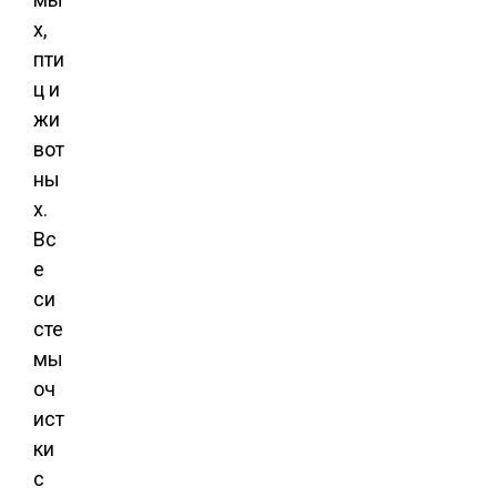
х,
пти
ц и
жи
вот
ны
х.
Вс
е
си
сте
мы
оч
ист
ки
с