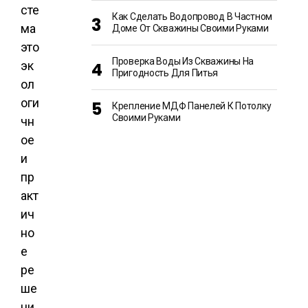
сте
Как Сделать Водопровод В Частном
ма
Доме От Скважины Своими Руками
это
Проверка Воды Из Скважины На
эк
Пригодность Для Питья
ол
оги
Крепление МДФ Панелей К Потолку
Своими Руками
чн
ое
и
пр
акт
ич
но
е
ре
ше
ни