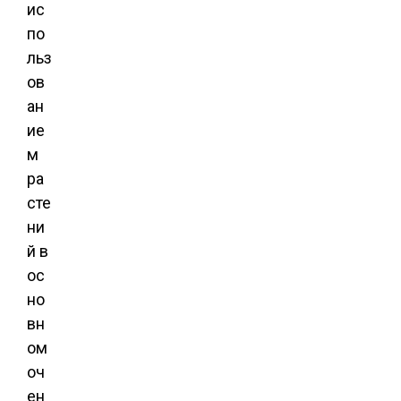
ис
по
льз
ов
ан
ие
м
ра
сте
ни
й в
ос
но
вн
ом
оч
ен