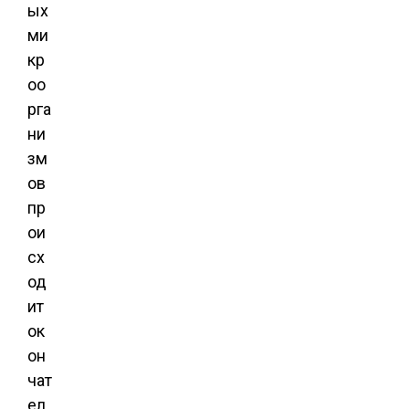
ых
ми
кр
оо
рга
ни
зм
ов
пр
ои
сх
од
ит
ок
он
чат
ел