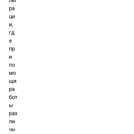
льт
ра
ци
и,
гд
е
пр
и
по
мо
щи
ра
бот
ы
раз
ли
чн