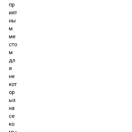
пр
ият
ны
м
ме
сто
м
дл
я
не
кот
ор
ых
на
се
ко
мы