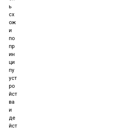
ь
сх
ож
и
по
пр
ин
ци
пу
уст
ро
йст
ва
и
де
йст