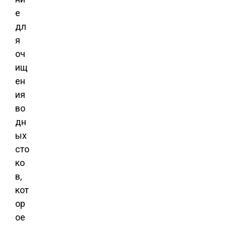
е
дл
я
оч
ищ
ен
ия
во
дн
ых
сто
ко
в,
кот
ор
ое