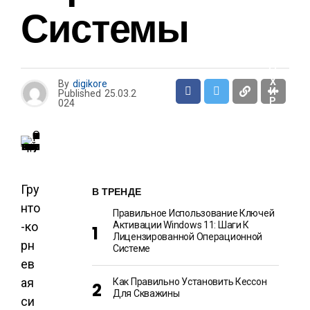
И
Системы
О
Т
Д
Ы
Х
By
digikore
И
Published
25.03.2
Р
024
А
З
В
Л
Е
Ч
Е
Н
Гру
И
В ТРЕНДЕ
Я
нто
Правильное Использование Ключей
-ко
Активации Windows 11: Шаги К
Лицензированной Операционной
рн
Системе
ев
ая
Как Правильно Установить Кессон
Для Скважины
си