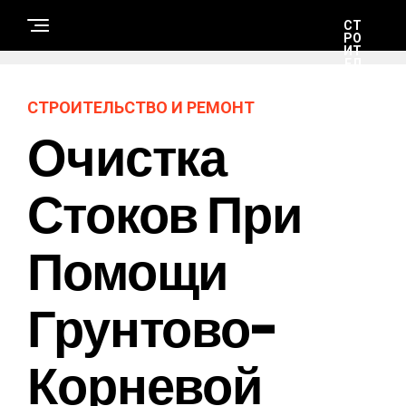
СТ
РО
ИТ
ЕЛ
ЬС
ТВ
О
СТРОИТЕЛЬСТВО И РЕМОНТ
И
РЕ
Очистка
М
ОН
Т
Стоков При
Н
А
Помощи
У
К
А
И
Т
Грунтово-
Е
Х
Н
О
Корневой
Л
О
Г
И