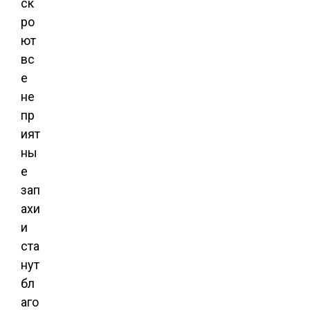
ск
ро
ют
вс
е
не
пр
ият
ны
е
зап
ахи
и
ста
нут
бл
аго