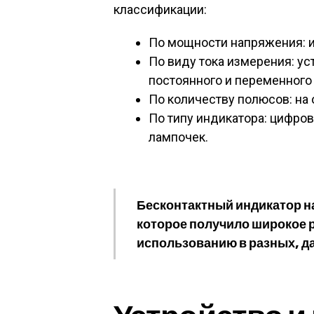
классификации:
По мощности напряжения: и
По виду тока измерения: у
постоянного и переменного 
По количеству полюсов: на
По типу индикатора: цифро
лампочек.
Бесконтактный индикатор н
которое получило широкое 
использованию в разных, д