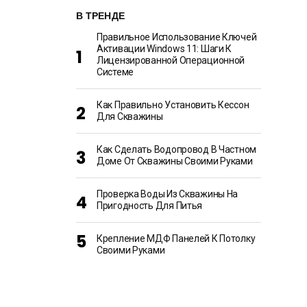
В ТРЕНДЕ
Правильное Использование Ключей
Активации Windows 11: Шаги К
Лицензированной Операционной
Системе
Как Правильно Установить Кессон
Для Скважины
Как Сделать Водопровод В Частном
Доме От Скважины Своими Руками
Проверка Воды Из Скважины На
Пригодность Для Питья
Крепление МДФ Панелей К Потолку
Своими Руками