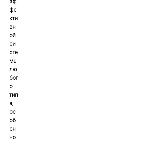
эф
фе
кти
вн
ой
си
сте
мы
лю
бог
о
тип
а,
ос
об
ен
но