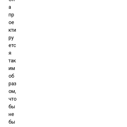
а
пр
ое
кти
ру
етс
я
так
им
об
раз
ом,
что
бы
не
бы