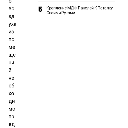
о
во
Крепление МДФ Панелей К Потолку
Своими Руками
зд
уха
из
по
ме
ще
ни
й
не
об
хо
ди
мо
пр
ед