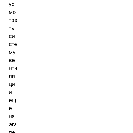
ус
мо
тре
ть
си
сте
му
ве
нти
ля
ци
и
ещ
е
на
эта
пе