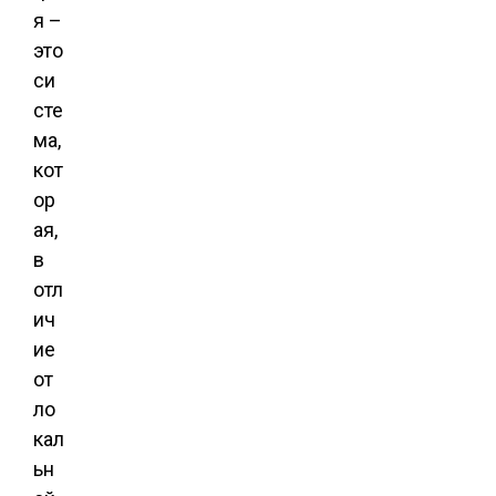
я –
это
си
сте
ма,
кот
ор
ая,
в
отл
ич
ие
от
ло
кал
ьн