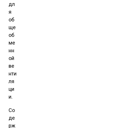
дл
я
об
ще
об
ме
нн
ой
ве
нти
ля
ци
и.
Со
де
рж