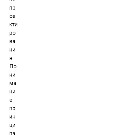
пр
ое
кти
ро
ва
ни
я.
По
ни
ма
ни
е
пр
ин
ци
па