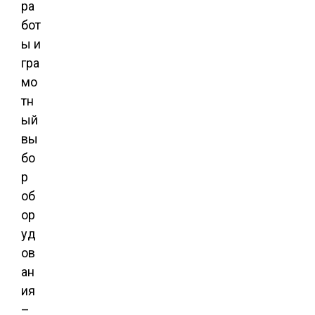
ра
бот
ы и
гра
мо
тн
ый
вы
бо
р
об
ор
уд
ов
ан
ия
–