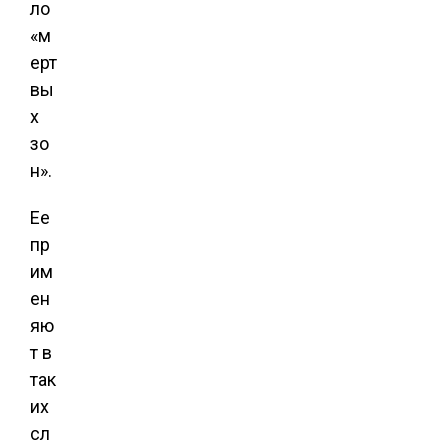
ло
«м
ерт
вы
х
зо
н».
Ее
пр
им
ен
яю
т в
так
их
сл