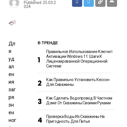
И
Published
25.03.2
024
О
Т
Д
Ы
Х
И
Р
В ТРЕНДЕ
Дл
А
З
я
Правильное Использование Ключей
В
Активации Windows 11: Шаги К
Л
уд
Лицензированной Операционной
Е
Ч
ал
Системе
Е
Н
ен
И
Как Правильно Установить Кессон
Я
ия
Для Скважины
заг
ря
Как Сделать Водопровод В Частном
Доме От Скважины Своими Руками
зн
ен
Проверка Воды Из Скважины На
ног
Пригодность Для Питья