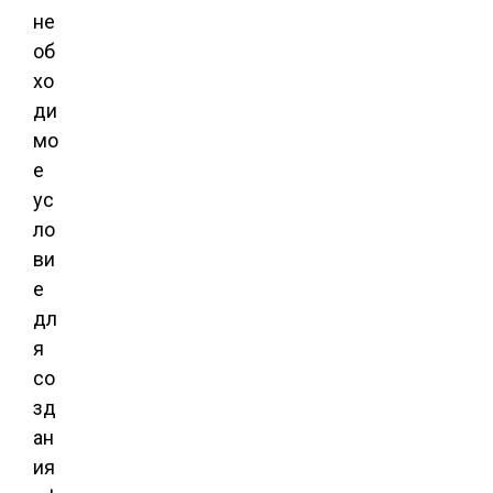
не
об
хо
ди
мо
е
ус
ло
ви
е
дл
я
со
зд
ан
ия