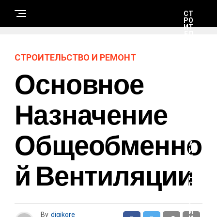
СТ
РО
ИТ
ЕЛ
ЬС
ТВ
О
СТРОИТЕЛЬСТВО И РЕМОНТ
И
РЕ
Основное
М
ОН
Т
Назначение
Н
А
Общеобменно
У
К
А
И
Т
Й Вентиляции
Е
Х
Н
О
Л
О
Г
И
By
digikore