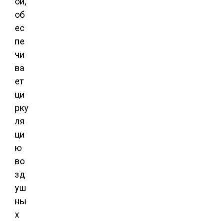
ой,
об
ес
пе
чи
ва
ет
ци
рку
ля
ци
ю
во
зд
уш
ны
х