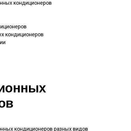
нных кондиционеров
диционеров
ых кондиционеров
ии
зионных
ов