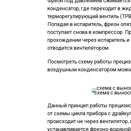
Фреон под давлением сжимается в
конденсатор, где переходит в жи
терморегулирующий вентиль (ТРВ)
Попадая в испаритель, фреон опя
поступает снова в компрессор. П
прохождении через испаритель и 
отводится вентилятором.
Посмотреть схему работы преци
воздушным конденсатором можно
схема с выно
Данный принцип работы прецизио
от схемы цикла прибора с драйкул
происходит не через вентилятор, 
устанавливается фреоно-водяной