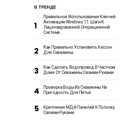
В ТРЕНДЕ
Правильное Использование Ключей
Активации Windows 11: Шаги К
Лицензированной Операционной
Системе
Как Правильно Установить Кессон
Для Скважины
Как Сделать Водопровод В Частном
Доме От Скважины Своими Руками
Проверка Воды Из Скважины На
Пригодность Для Питья
Крепление МДФ Панелей К Потолку
Своими Руками