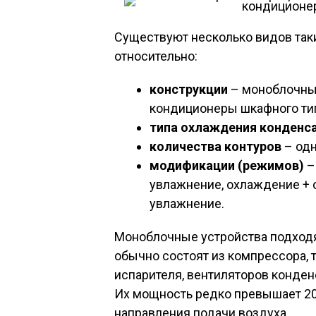
кондиционер
Существуют несколько видов так
относительно:
конструкции
– моноблочны
кондиционеры шкафного ти
типа охлаждения конденс
количества контуров
– одн
модификации (режимов)
–
увлажнение, охлаждение + о
увлажнение.
Моноблочные устройства подходя
обычно состоят из компрессора,
испарителя, вентиляторов конден
Их мощность редко превышает 20 
направления подачи воздуха.