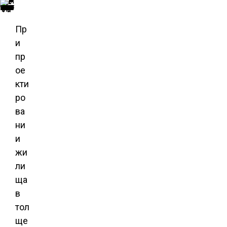
Оконный проем проектируется с учетом веса окна
Пр
и
пр
ое
кти
ро
ва
ни
и
жи
ли
ща
в
тол
ще