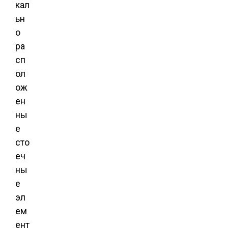
кал
ьн
о
ра
сп
ол
ож
ен
ны
е
сто
еч
ны
е
эл
ем
ент