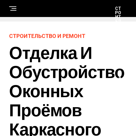
СТ
РО
ИТ
ЕЛ
ЬС
ТВ
О
СТРОИТЕЛЬСТВО И РЕМОНТ
И
РЕ
Отделка И
М
ОН
Т
Обустройство
Н
А
Оконных
У
К
А
И
Т
Проёмов
Е
Х
Н
О
Каркасного
Л
О
Г
И