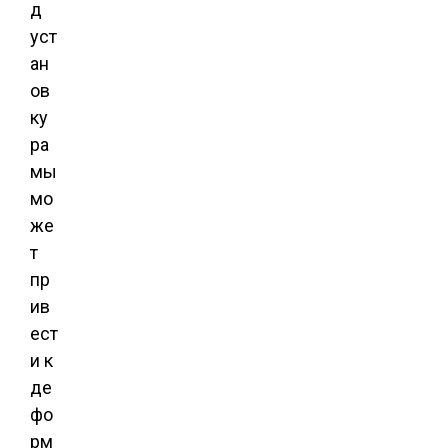
д
уст
ан
ов
ку
ра
мы
мо
же
т
пр
ив
ест
и к
де
фо
рм