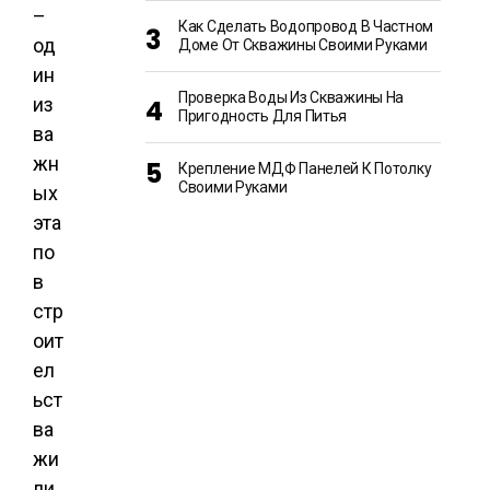
–
Как Сделать Водопровод В Частном
од
Доме От Скважины Своими Руками
ин
Проверка Воды Из Скважины На
из
Пригодность Для Питья
ва
жн
Крепление МДФ Панелей К Потолку
Своими Руками
ых
эта
по
в
стр
оит
ел
ьст
ва
жи
ли