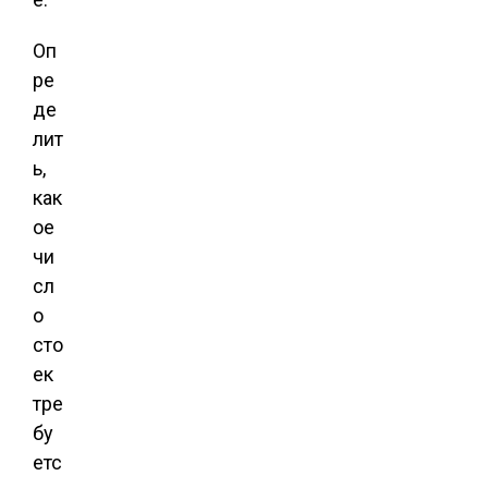
Оп
ре
де
лит
ь,
как
ое
чи
сл
о
сто
ек
тре
бу
етс