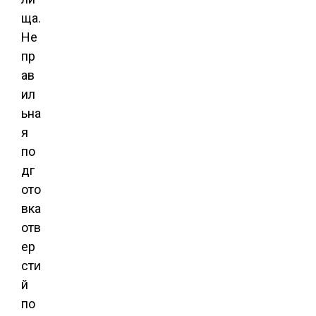
ща.
Не
пр
ав
ил
ьна
я
по
дг
ото
вка
отв
ер
сти
й
по