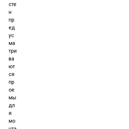
сте
н
пр
ед
ус
ма
три
ва
ют
ся
пр
ое
мы
дл
я
мо
нта