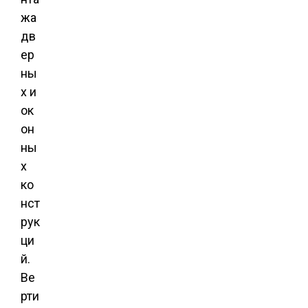
жа
дв
ер
ны
х и
ок
он
ны
х
ко
нст
рук
ци
й.
Ве
рти