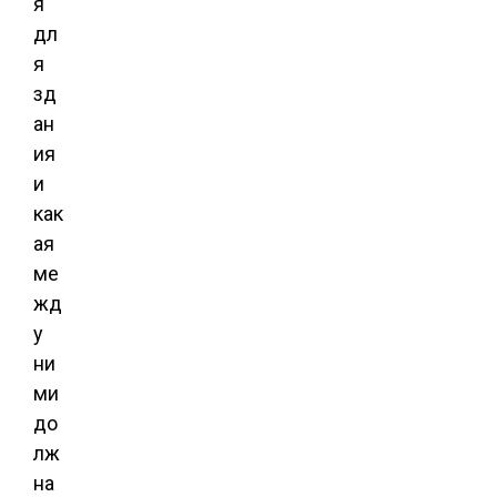
я
дл
я
зд
ан
ия
и
как
ая
ме
жд
у
ни
ми
до
лж
на