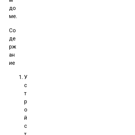
до
ме.
Со
де
рж
ан
ие
У
с
т
р
о
й
с
т