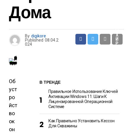
И
Дома
О
Т
Д
Ы
Х
By
digikore
И
Published
08.04.2
Р
024
А
З
В
Л
Е
Ч
Е
Н
Об
И
В ТРЕНДЕ
Я
уст
Правильное Использование Ключей
ро
Активации Windows 11: Шаги К
Лицензированной Операционной
йст
Системе
во
ок
Как Правильно Установить Кессон
Для Скважины
он