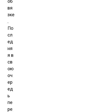
об
вя
зке
.
По
сл
ед
ня
я в
св
ою
оч
ер
ед
ь
пе
ре