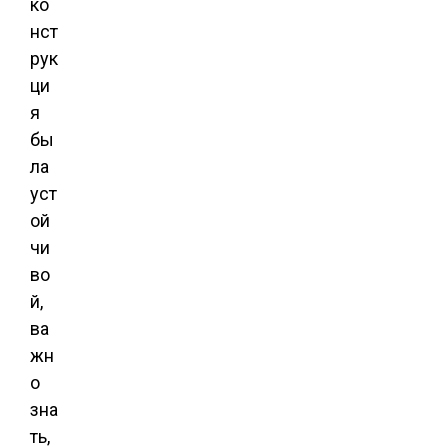
ко
нст
рук
ци
я
бы
ла
уст
ой
чи
во
й,
ва
жн
о
зна
ть,