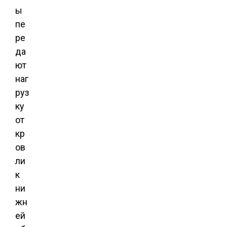
ы
пе
ре
да
ют
наг
руз
ку
от
кр
ов
ли
к
ни
жн
ей