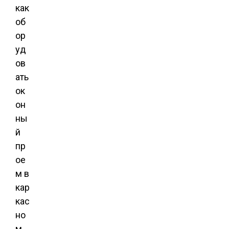
как
об
ор
уд
ов
ать
ок
он
ны
й
пр
ое
м в
кар
кас
но
м