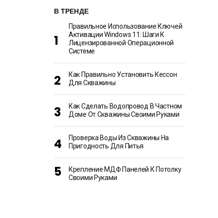
В ТРЕНДЕ
Правильное Использование Ключей
Активации Windows 11: Шаги К
Лицензированной Операционной
Системе
Как Правильно Установить Кессон
Для Скважины
Как Сделать Водопровод В Частном
Доме От Скважины Своими Руками
Проверка Воды Из Скважины На
Пригодность Для Питья
Крепление МДФ Панелей К Потолку
Своими Руками