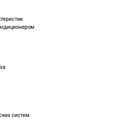
а
ктеристик
ондиционером
ха
ских систем