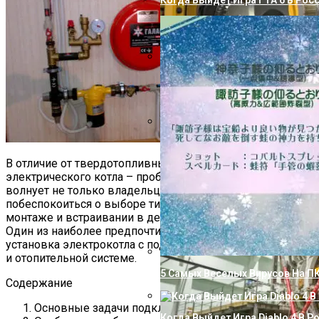
Когда Выйдет Игра ГТА 6 В Рос
Как Избавиться От Извести В В
Технологический Шедевр: План
Применения
В отличие от твердотопливных агрегатов подключение
электрического котла – проблема, которая обычно
волнует не только владельцев частных строений. Нужно
побеспокоиться о выборе типа оборудования, его
монтаже и встраивании в действующие коммуникации.
Один из наиболее предпочтительных вариантов –
установка электрокотла с подключением к электросети
и отопительной системе.
5 Самых Веселых Вирусов На П
Содержание
Основные задачи подключения
Когда Выйдет Игра Diablo 4 В Р