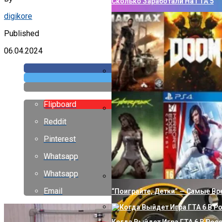
Сколько Заработали На ГТА 5
digikore
Published
06.04.2024
Как Сделать Водопровод В Ча
Flipboard
Reddit
Правильное Использование Клю
Операционной Системе
Pinterest
Whatsapp
Whatsapp
Email
“Поиграйте, Детки” — Самые В