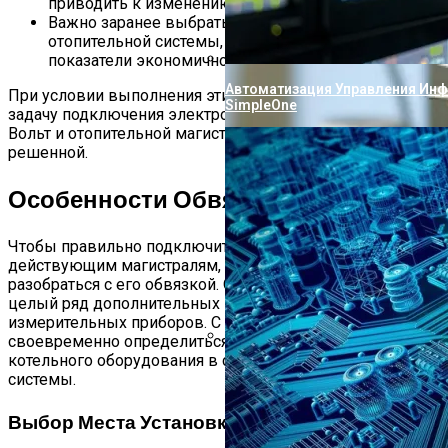
приводить к изменению их схемы.
Важно заранее выбрать варианты включения
отопительной системы, позволяющие улучшить
показатели экономичности ее работы.
Автоматизация Управления Ин
При условии выполнения этих требований основную
SimpleOne
задачу подключения электрокотла к электросети 220
Вольт и отопительной магистрали можно считать
решенной.
Особенности Обвязки
Чтобы правильно подключить электрокотел к
действующим магистралям, сначала потребуется
разобраться с его обвязкой. Она традиционно содержит
целый ряд дополнительных элементов и
измерительных приборов. С учетом этого важно
своевременно определиться с местом размещения
котельного оборудования в составе отопительной
Проверка Воды Из Скважины На
системы.
Выбор Места Установки