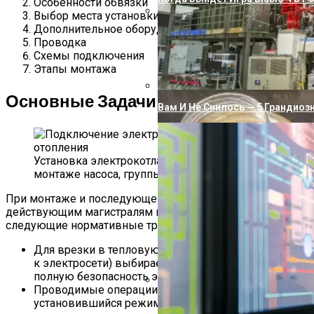
Особенности обвязки
Выбор места установки
Дополнительное оборудование
Как Подключить Насосную Ста
Проводка
Схемы подключения
Этапы монтажа
Основные Задачи Подключения
Вам И Не Снилось — 5 Грандиоз
Установка электрокотла заключается в
монтаже насоса, группы безопасности и труб
При монтаже и последующем подсоединении котла к
действующим магистралям необходимо соблюдать
следующие нормативные требования:
Для врезки в тепловую магистраль (подключения
к электросети) выбирается способ, гарантирующий
полную безопасность эксплуатации оборудования.
Проводимые операции не должны нарушать
Почему Вода Из Скважины Жел
установившийся режим работы коммуникаций и