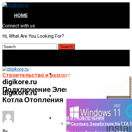
HOME
Connect with us
Hi, What Are You Looking For?
СТРОИТЕЛЬСТВО И РЕМОНТ
Строительство и ремонт
digikore.ru
Подключение Электрического
digikore.ru
НАУКА И ТЕХНОЛОГИИ
Котла Отопления
ОТДЫХ И РАЗВЛЕЧЕНИЯ
By