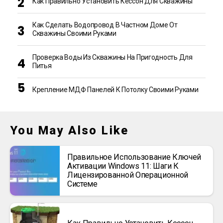
Как Правильно Установить Кессон Для Скважины
Как Сделать Водопровод В Частном Доме От
Скважины Своими Руками
Проверка Воды Из Скважины На Пригодность Для
Питья
Крепление МДФ Панелей К Потолку Своими Руками
You May Also Like
Правильное Использование Ключей
Активации Windows 11: Шаги К
Лицензированной Операционной
Системе