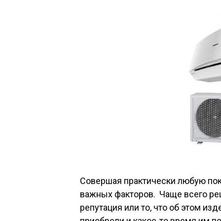
Совершая практически любую пок
важных факторов. Чаще всего ре
репутация или то, что об этом из
приобрели и какое-то время им п