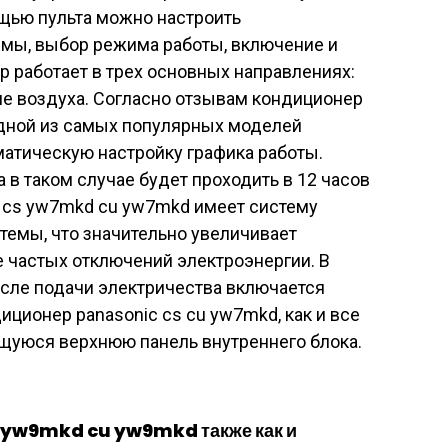
щью пульта можно настроить
емы, выбор режима работы, включение и
 работает в трех основных направлениях:
ие воздуха. Согласно отзывам кондиционер
одной из самых популярных моделей
матическую настройку графика работы.
в таком случае будет проходить в 12 часов
c cs yw7mkd cu yw7mkd имеет систему
темы, что значительно увеличивает
 частых отключений электроэнергии. В
осле подачи электричества включается
иционер panasonic cs cu yw7mkd, как и все
уюся верхнюю панель внутреннего блока.
 yw9mkd cu yw9mkd также как и