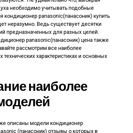
духа необходимо учитывать подобные
я кондиционер panasonic(панасоник) купить
удет неразумно. Ведь существует десятки
ий предназначенных для разных целей.
диционер panasonic(панасоник) цена также
авайте рассмотрим все наиболее
х технических характеристиках и основных
ание наиболее
моделей
же описаны модели кондиционер
asonic (панасоник) отзывы о которых в