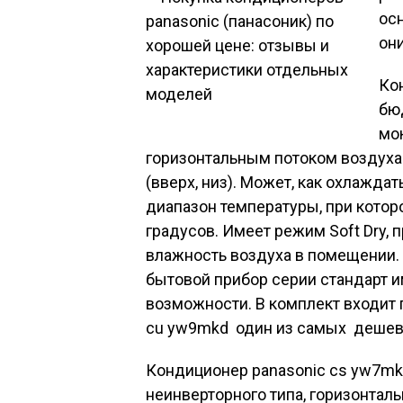
ос
он
Ко
бю
мо
горизонтальным потоком воздуха 
(вверх, низ). Может, как охлаждат
диапазон температуры, при которо
градусов. Имеет режим Soft Dry,
влажность воздуха в помещении.
бытовой прибор серии стандарт 
возможности. В комплект входит 
cu yw9mkd один из самых дешев
Кондиционер panasonic cs yw7mk
неинверторного типа, горизонтал