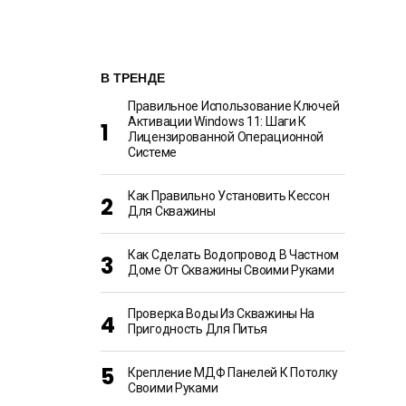
В ТРЕНДЕ
Правильное Использование Ключей
Активации Windows 11: Шаги К
Лицензированной Операционной
Системе
Как Правильно Установить Кессон
Для Скважины
Как Сделать Водопровод В Частном
Доме От Скважины Своими Руками
Проверка Воды Из Скважины На
Пригодность Для Питья
Крепление МДФ Панелей К Потолку
Своими Руками