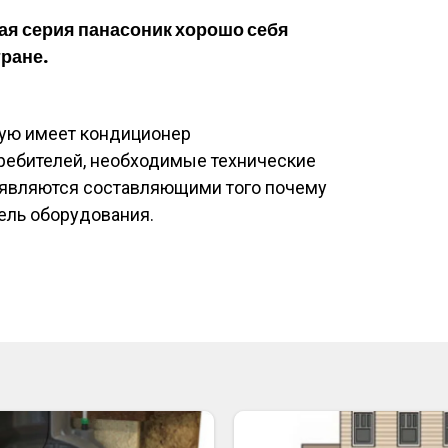
ая серия панасоник хорошо себя
ране.
рую имеет кондиционер
требителей, необходимые технические
 являются составляющими того почему
ель оборудования.