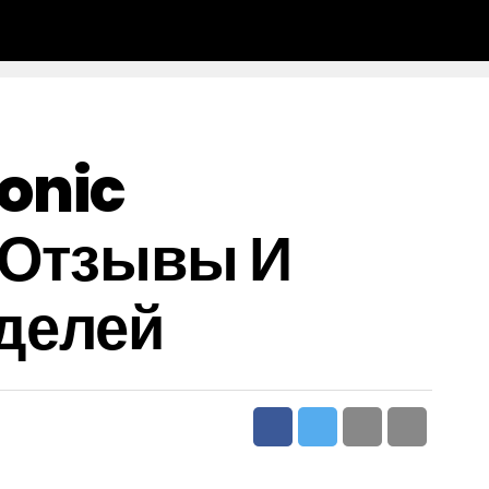
onic
 Отзывы И
делей