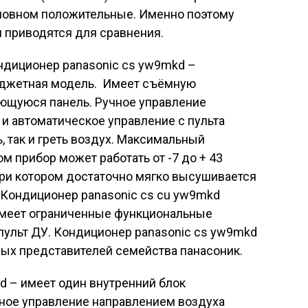
новном положительные. Именно поэтому
и приводятся для сравнения.
ндиционер panasonic cs yw9mkd –
джетная модель. Имеет съёмную
ющуюся панель. Ручное управление
и автоматическое управление с пульта
ь, так и греть воздух. Максимальный
м прибор может работать от -7 до + 43
 при котором достаточно мягко высушивается
 Кондиционер panasonic cs cu yw9mkd
имеет ограниченные функциональные
пульт ДУ. Кондиционер panasonic cs yw9mkd
ых представителей семейства панасоник.
d – имеет один внутренний блок
ьное управление направлением воздуха