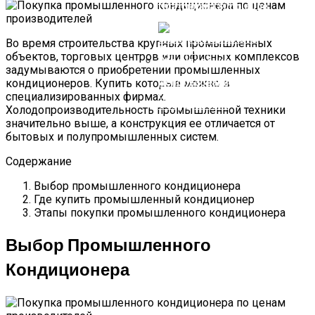
России И В Мире
Платформа SimpleOne
Во время строительства крупных промышленных
объектов, торговых центров или офисных комплексов
задумываются о приобретении промышленных
кондиционеров. Купить которые можно в
Использование Электронных
Плат В Промышленном
специализированных фирмах.
Оборудовании
Холодопроизводительность промышленной техники
значительно выше, а конструкция ее отличается от
бытовых и полупромышленных систем.
Содержание
Выбор промышленного кондиционера
Где купить промышленный кондиционер
Этапы покупки промышленного кондиционера
Выбор Промышленного
Кондиционера