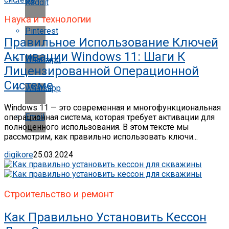
Reddit
Наука и технологии
Pinterest
Правильное Использование Ключей
Активации Windows 11: Шаги К
Whatsapp
Лицензированной Операционной
Системе
Whatsapp
Windows 11 — это современная и многофункциональная
Email
операционная система, которая требует активации для
полноценного использования. В этом тексте мы
рассмотрим, как правильно использовать ключи...
digikore
25.03.2024
Строительство и ремонт
Как Правильно Установить Кессон