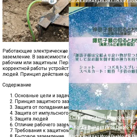
Когда Выйдет Игра ГТА 6 В Рос
Как Избавиться От Извести В В
Работающие электрические приборы должны иметь
заземление. В зависимости от цели оно может быть
Технологический Шедевр: План
рабочим или защитным. Первое предназначено для
Применения
корректной работы устройств, а второе – для защиты
людей. Принцип действия одного и второго разный.
Содержание
Основные цели и задачи заземления
Принцип защитного заземления
Защита от попадания молнии
Защита от импульсного перенапряжения
5 Самых Веселых Вирусов На П
Защита людей
Отличие рабочего заземления от защитного
Требования к защитному заземлению
Бытовое заземление
Когда Выйдет Игра Diablo 4 В Р