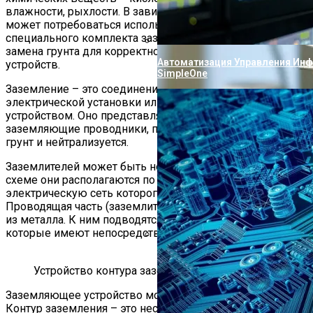
влажности, рыхлости. В зависимости от состава почвы
может потребоваться использование какого-либо
специального комплекта заземления или же полная
замена грунта для корректной работы заземляющих
Автоматизация Управления Ин
устройств.
SimpleOne
Заземление – это соединение какого-либо прибора,
электрической установки или части сети с заземляющим
устройством. Оно представляет собой заземлитель и
заземляющие проводники, по которым ток стекает в
грунт и нейтрализуется.
Заземлителей может быть несколько. В распределенной
схеме они располагаются по периметру объекта,
электрическую сеть которого необходимо обезопасить.
Проводящая часть (заземлители) обычно выполняются
из металла. К ним подводятся заземляющие электроды,
которые имеют непосредственный контакт с почвой.
Проверка Воды Из Скважины На
Устройство контура заземления
Заземляющее устройство монтируется по контуру.
Контур заземления – это несколько проводников