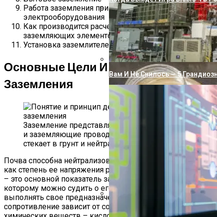
Работа заземления при неисправностях
электрооборудования
Как Подключить Насосную Ста
Как производится расчет параметров основных
заземляющих элементов
Установка заземлителей
Основные Цели И Задачи
Вам И Не Снилось — 5 Грандиоз
Заземления
Заземление представляет собой заземлитель
и заземляющие проводники, по которым ток
стекает в грунт и нейтрализуется
Почва способна нейтрализовать электрический ток, так
как степень ее напряжения равна нулю. Сопротивление
– это основной показатель заземляющего устройства, по
которому можно судить о его качестве и способности
выполнять свое предназначение. Удельное
сопротивление зависит от состава почвы, наличия в ней
Почему Вода Из Скважины Жел
химических веществ – кислотных или щелочных,