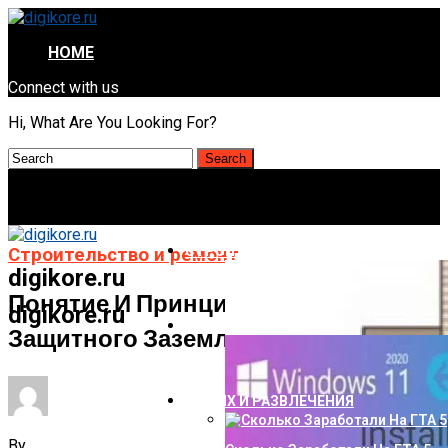
HOME
Connect with us
Hi, What Are You Looking For?
СТРОИТЕЛЬСТВО И РЕМОНТ
Строительство и ремонт
digikore.ru
Понятие И Принцип Действия
digikore.ru
НАУКА И ТЕХНОЛОГИИ
Защитного Заземления
ОТДЫХ И РАЗВЛЕЧЕНИЯ
By