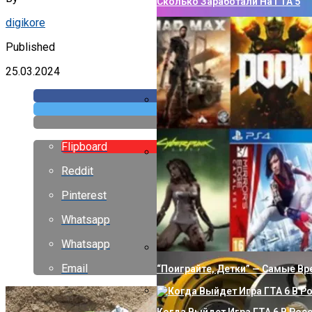
Сколько Заработали На ГТА 5
digikore
Published
25.03.2024
Как Сделать Водопровод В Ча
Flipboard
Reddit
Правильное Использование Клю
Операционной Системе
Pinterest
Whatsapp
Whatsapp
Email
“Поиграйте, Детки” — Самые В