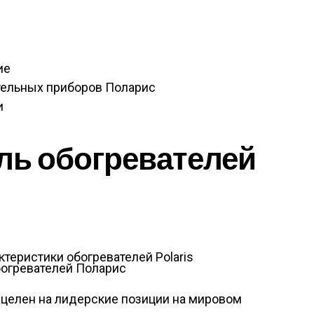
ие
тельных приборов Поларис
и
ль обогревателей
огревателей Поларис
нацелен на лидерские позиции на мировом