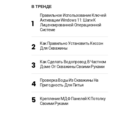
В ТРЕНДЕ
Правильное Использование Ключей
Активации Windows 11: Шаги К
Лицензированной Операционной
Системе
Как Правильно Установить Кессон
Для Скважины
Как Сделать Водопровод В Частном
Доме От Скважины Своими Руками
Проверка Воды Из Скважины На
Пригодность Для Питья
Крепление МДФ Панелей К Потолку
Своими Руками