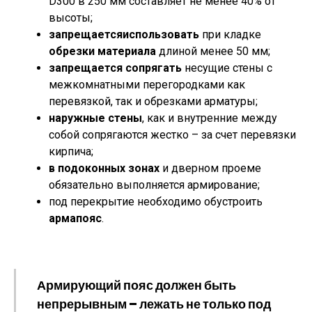
D300 в 250 мм составляет не менее 40% от
высоты;
запрещается
использовать
при кладке
обрезки материала
длиной менее 50 мм;
запрещается сопрягать
несущие стены с
межкомнатными перегородками как
перевязкой, так и обрезками арматуры;
наружные стены
, как и внутренние между
собой сопрягаются жестко – за счет перевязки
кирпича;
в подоконных зонах
и дверном проеме
обязательно выполняется армирование;
под перекрытие необходимо обустроить
армапояс
.
Армирующий пояс должен быть
непрерывным – лежать не только под