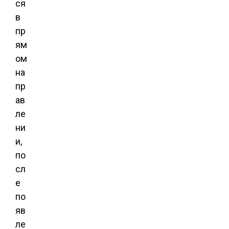
ся
в
пр
ям
ом
на
пр
ав
ле
ни
и,
по
сл
е
по
яв
ле