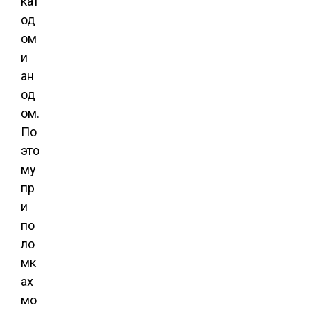
кат
од
ом
и
ан
од
ом.
По
это
му
пр
и
по
ло
мк
ах
мо