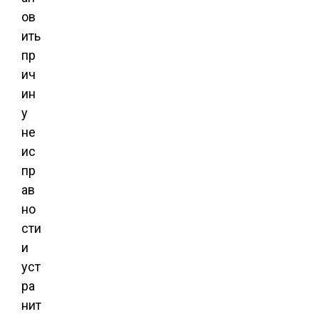
ов
ить
пр
ич
ин
у
не
ис
пр
ав
но
сти
и
уст
ра
нит