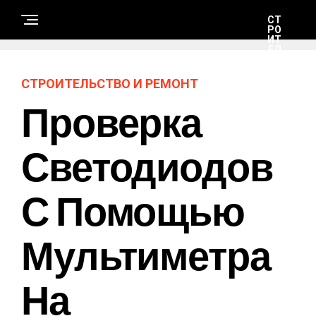
СТ
РО
ИТ
ЕЛ
ЬС
ТВ
О
СТРОИТЕЛЬСТВО И РЕМОНТ
И
РЕ
Проверка
М
ОН
Т
Светодиодов
Н
А
С Помощью
У
К
А
И
Т
Мультиметра
Е
Х
Н
О
На
Л
О
Г
И