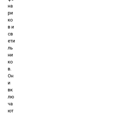
на
ри
ко
в и
св
ети
ль
ни
ко
в.
Он
и
вк
лю
ча
ют