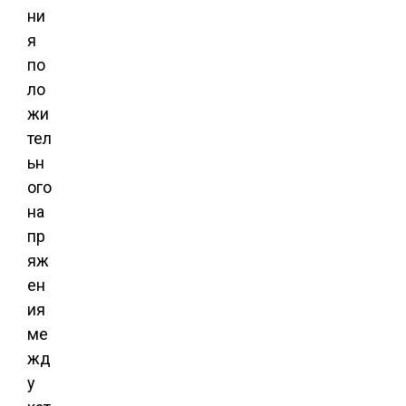
ни
я
по
ло
жи
тел
ьн
ого
на
пр
яж
ен
ия
ме
жд
у