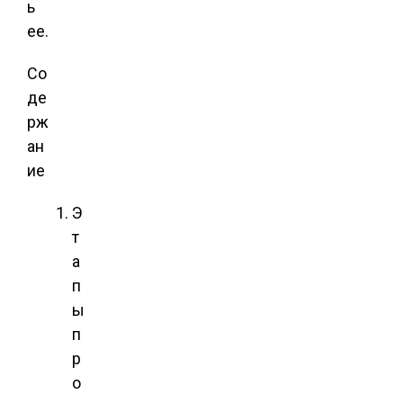
ь
ее.
Со
де
рж
ан
ие
Э
т
а
п
ы
п
р
о