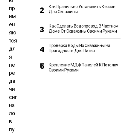
ы
Как Правильно Установить Кессон
пр
Для Скважины
им
ен
Как Сделать Водопровод В Частном
Доме От Скважины Своими Руками
яю
тся
Проверка Воды Из Скважины На
дл
Пригодность Для Питья
я
пе
Крепление МДФ Панелей К Потолку
Своими Руками
ре
да
чи
сиг
на
ло
в
пу