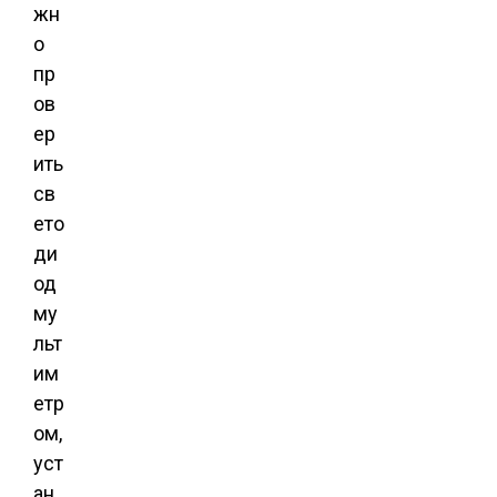
жн
о
пр
ов
ер
ить
св
ето
ди
од
му
льт
им
етр
ом,
уст
ан