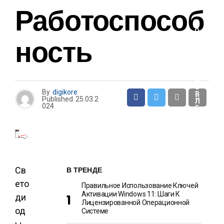
И
Работоспособ
О
Ность
Т
Д
Ы
Х
И
Р
А
З
By
digikore
В
Published
25.03.2
Л
024
Е
Ч
Е
Н
И
Я
Св
В ТРЕНДЕ
ето
Правильное Использование Ключей
Активации Windows 11: Шаги К
ди
Лицензированной Операционной
од
Системе