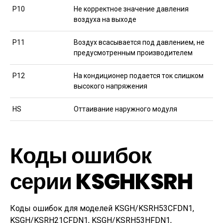
Р10
Не корректное значение давления
воздуха на выходе
Р11
Воздух всасывается под давлением, не
предусмотренным производителем
Р12
На кондиционер подается ток слишком
высокого напряжения
НS
Оттаивание наружного модуля
Коды ошибок
серии KSGHKSRH
Коды ошибок для моделей KSGH/KSRH53CFDN1,
KSGH/KSRH21CFDN1, KSGH/KSRH53HFDN1,