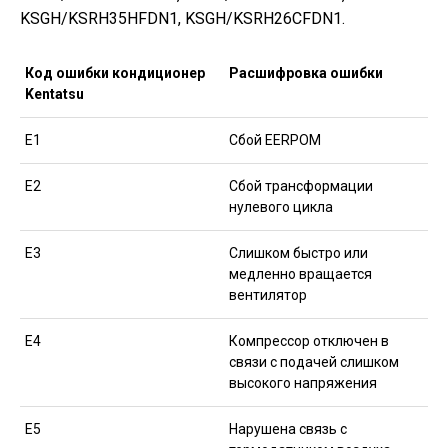
KSGH/KSRH35HFDN1, KSGH/KSRH26CFDN1.
Код ошибки кондиционер
Расшифровка ошибки
Kentatsu
Е1
Сбой EERPOM
Е2
Сбой трансформации
нулевого цикла
Е3
Слишком быстро или
медленно вращается
вентилятор
Е4
Компрессор отключен в
связи с подачей слишком
высокого напряжения
Е5
Нарушена связь с