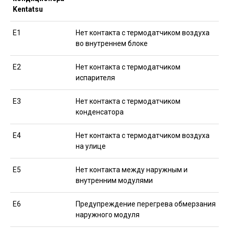
Kentatsu
Е1
Нет контакта с термодатчиком воздуха
во внутреннем блоке
Е2
Нет контакта с термодатчиком
испарителя
Е3
Нет контакта с термодатчиком
конденсатора
Е4
Нет контакта с термодатчиком воздуха
на улице
Е5
Нет контакта между наружным и
внутренним модулями
Е6
Предупреждение перегрева обмерзания
наружного модуля