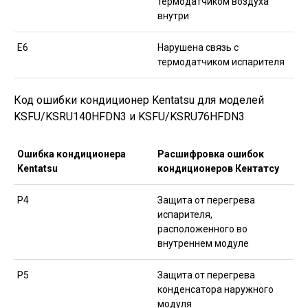
термодатчиком воздуха
внутри
Е6
Нарушена связь с
термодатчиком испарителя
Код ошибки кондиционер Kentatsu для моделей
KSFU/KSRU140HFDN3 и KSFU/KSRU76HFDN3
Ошибка кондиционера
Расшифровка ошибок
Kentatsu
кондиционеров Кентатсу
Р4
Защита от перегрева
испарителя,
расположенного во
внутреннем модуле
Р5
Защита от перегрева
конденсатора наружного
модуля