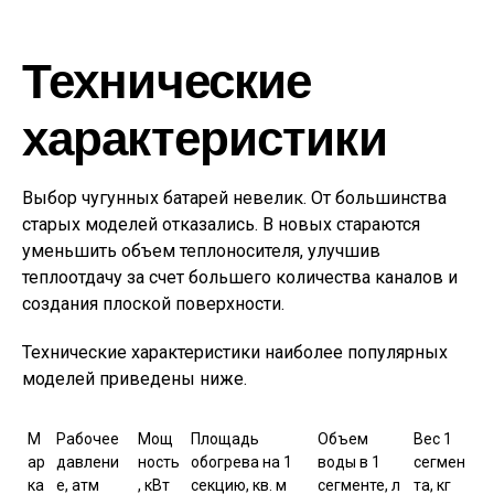
Технические
характеристики
Выбор чугунных батарей невелик. От большинства
старых моделей отказались. В новых стараются
уменьшить объем теплоносителя, улучшив
теплоотдачу за счет большего количества каналов и
создания плоской поверхности.
Технические характеристики наиболее популярных
моделей приведены ниже.
М
Рабочее
Мощ
Площадь
Объем
Вес 1
ар
давлени
ность
обогрева на 1
воды в 1
сегмен
ка
е, атм
, кВт
секцию, кв. м
сегменте, л
та, кг