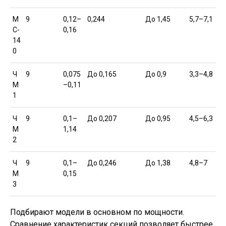
М
9
0,12–
0,244
До 1,45
5,7–7,1
С-
0,16
14
0
Ч
9
0,075
До 0,165
До 0,9
3,3–4,8
М
–0,11
1
Ч
9
0,1–
До 0,207
До 0,95
4,5–6,3
М
1,14
2
Ч
9
0,1–
До 0,246
До 1,38
4,8–7
М
0,15
3
Подбирают модели в основном по мощности.
Сравнение характеристик секций позволяет быстрее