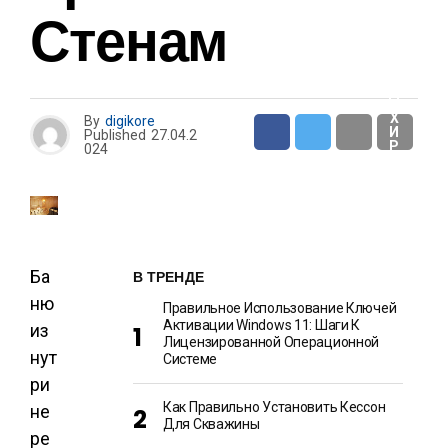
И
Стенам
О
Т
Д
Ы
Х
By
digikore
И
Published
27.04.2
Р
024
А
З
В
Л
Е
Ч
Е
Н
И
Ба
В ТРЕНДЕ
Я
ню
Правильное Использование Ключей
Активации Windows 11: Шаги К
из
Лицензированной Операционной
нут
Системе
ри
Как Правильно Установить Кессон
не
Для Скважины
ре