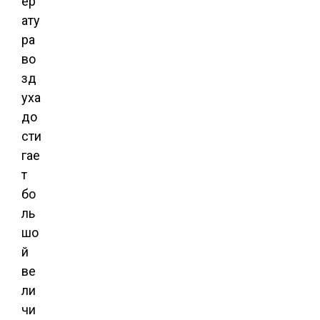
ер
ату
ра
во
зд
уха
до
сти
гае
т
бо
ль
шо
й
ве
ли
чи