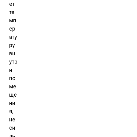
ет
те
мп
ер
ату
ру
вн
утр
и
по
ме
ще
ни
я,
не
си
ль