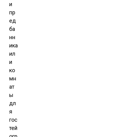
и
пр
ед
ба
нн
ика
ил
и
ко
мн
ат
ы
дл
я
гос
тей
огр