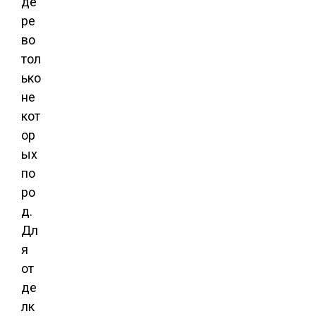
де
ре
во
тол
ько
не
кот
ор
ых
по
ро
д.
Дл
я
от
де
лк