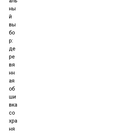
аль
ны
й
вы
бо
р:
де
ре
вя
нн
ая
об
ши
вка
со
хра
ня