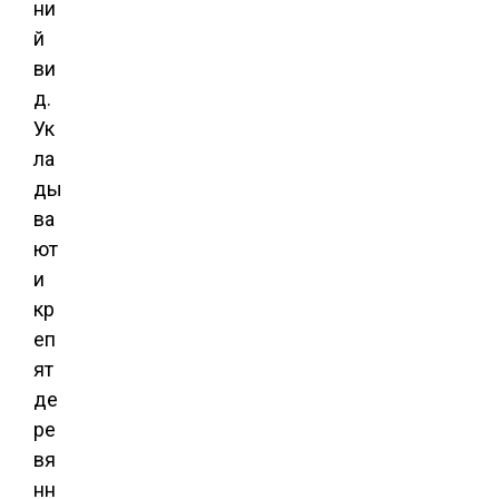
ни
й
ви
д.
Ук
ла
ды
ва
ют
и
кр
еп
ят
де
ре
вя
нн