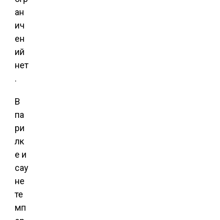
ан
ич
ен
ий
нет
.
В
па
ри
лк
е и
сау
не
те
мп