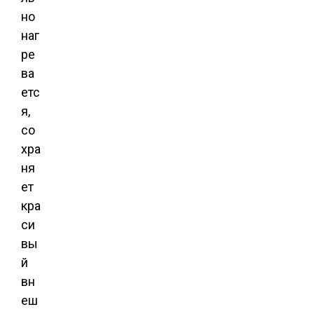
но
наг
ре
ва
етс
я,
со
хра
ня
ет
кра
си
вы
й
вн
еш