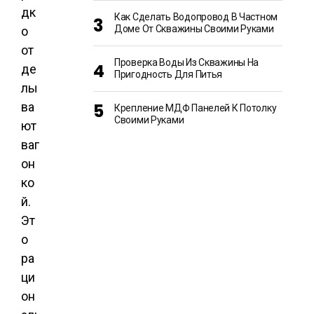
дк
Как Сделать Водопровод В Частном
Доме От Скважины Своими Руками
о
от
Проверка Воды Из Скважины На
де
Пригодность Для Питья
лы
ва
Крепление МДФ Панелей К Потолку
Своими Руками
ют
ваг
он
ко
й.
Эт
о
ра
ци
он