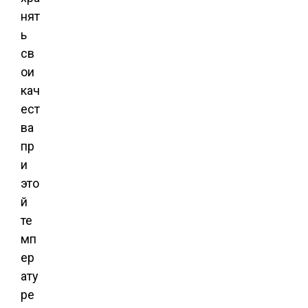
нят
ь
св
ои
кач
ест
ва
пр
и
это
й
те
мп
ер
ату
ре