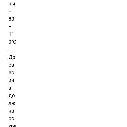
ны
–
80
–
11
0°С
.
Др
ев
ес
ин
а
до
лж
на
со
хра