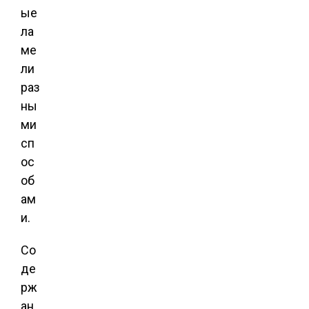
ые
ла
ме
ли
раз
ны
ми
сп
ос
об
ам
и.
Со
де
рж
ан