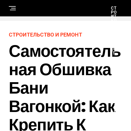
СТ
РО
ИТ
ЕЛ
ЬС
ТВ
О
СТРОИТЕЛЬСТВО И РЕМОНТ
И
РЕ
Самостоятель
М
ОН
Т
Ная Обшивка
Н
А
Бани
У
К
А
И
Т
Вагонкой: Как
Е
Х
Н
О
Крепить К
Л
О
Г
И