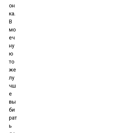
он
ка.
В
мо
еч
ну
ю
то
же
лу
чш
е
вы
би
рат
ь