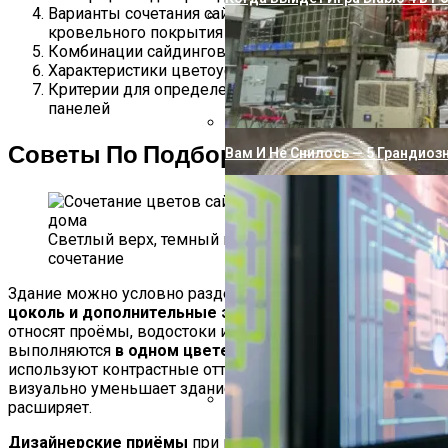
Варианты сочетания сайдинга с цветом
кровельного покрытия
Как Подключить Насосную Ста
Комбинации сайдинговых панелей
Характеристики цветоустойчивости сайдинга
Критерии для определения качества покраски
панелей
Советы По Подбору Цвета Отделки
Вам И Не Снилось — 5 Грандиоз
Светлый верх, темный низ — классическое
сочетание
Здание можно условно разделить на
кровлю, стены,
цоколь и дополнительные элементы
, к которым
относят проёмы, водостоки и т. п.
Углы
чаще всего
выполняются
в одном цвете с цоколем
или
используют контрастные оттенки. Первый вариант
визуально уменьшает здание, а второй, наоборот,
расширяет.
Почему Вода Из Скважины Жел
Дизайнерские приёмы
при подборе цветовой гаммы