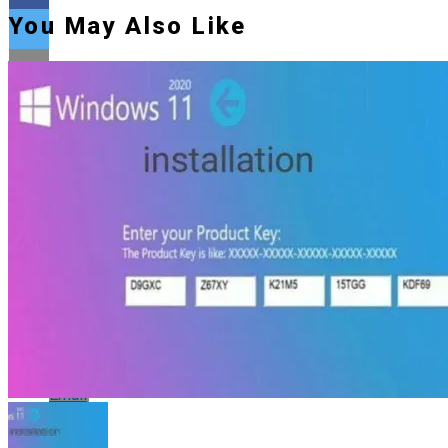
You May Also Like
Flipboard
Reddit
Pinterest
Whatsapp
Whatsapp
Email