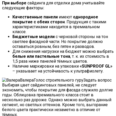
При выборе
сайдинга для отделки дома учитывайте
следующие факторы:
Качественные панели
имеют
однородное
покрытие с обеих сторон
. Продукция с такими
характеристиками находится в премиальном
классе.
Бюджетные модели
с черновой стороны на тон
светлее фасадной части. Но покрытие должно
оставаться ровным, без пятен и разводов.
Для снижения нагрузки на бюджет можно выбрать
белые или пастельные тона
, т. к. их стоимость в
1,5 раза ниже панелей тёмных цветов.
Наличие маркировки на упаковки
«SUNPROOF GL»
– указывает на устойчивость к ультрафиолету.
ВалераГолос строительного гуру
Задать вопрос
Выбирая цвет сайдинговых панелей, не следует
экономить, чтобы покрытие для фасада служило долгие
годы. Облицовка премиального класса стоит в
несколько раз дороже. Однако можно выбрать данный
сегмент, но светлых оттенков. Кроме того, выгорание
белого цвета практически незаметно в отличие от
тёмных.