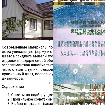
Когда Выйдет Игра ГТА 6 В Рос
Как Избавиться От Извести В В
Современные материалы позволяют придать фасаду
Технологический Шедевр: План
Применения
дома уникальную форму и оттенок. Разнообразие
цветов сайдинга вывели этот вариант наружной
отделки в лидеры своей области. Однако широкая
ассортиментная линейка текстур и градации оттенков
часто ставят в тупик пользователя. Чтобы выбрать
правильный цвет, воспользуйтесь рекомендациями
дизайнеров.
Содержание
5 Самых Веселых Вирусов На П
Советы по подбору цвета отделки
Правильное сочетание оттенков
Выбор цвета для фасада
Когда Выйдет Игра Diablo 4 В Р