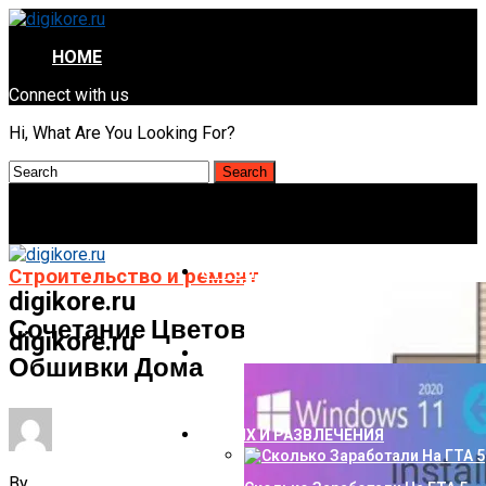
HOME
Connect with us
Hi, What Are You Looking For?
СТРОИТЕЛЬСТВО И РЕМОНТ
Строительство и ремонт
digikore.ru
Сочетание Цветов Сайдинга Для
digikore.ru
НАУКА И ТЕХНОЛОГИИ
Обшивки Дома
ОТДЫХ И РАЗВЛЕЧЕНИЯ
By