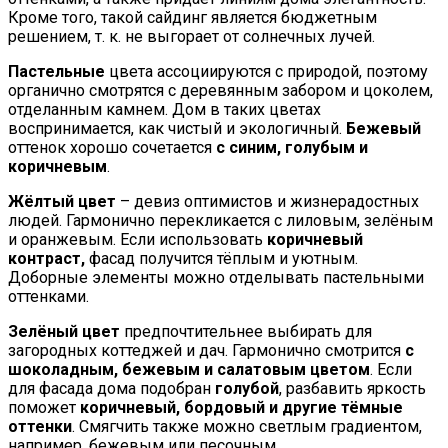
Кроме того, такой сайдинг является бюджетным
решением, т. к. не выгорает от солнечных лучей.
Пастельные
цвета ассоциируются с природой, поэтому
органично смотрятся с деревянным забором и цоколем,
отделанным камнем. Дом в таких цветах
воспринимается, как чистый и экологичный.
Бежевый
оттенок хорошо сочетается
с синим, голубым и
коричневым
.
Жёлтый цвет
– девиз оптимистов и жизнерадостных
людей. Гармонично перекликается с лиловым, зелёным
и оранжевым. Если использовать
коричневый
контраст,
фасад получится тёплым и уютным.
Доборные элементы можно отделывать пастельными
оттенками.
Зелёный цвет
предпочтительнее выбирать для
загородных коттеджей и дач. Гармонично смотрится
с
шоколадным, бежевым и салатовым цветом
. Если
для фасада дома подобран
голубой
, разбавить яркость
поможет
коричневый, бордовый и другие тёмные
оттенки
. Смягчить также можно светлым градиентом,
например, бежевым или песочным.