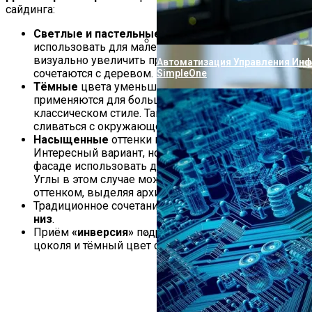
сайдинга:
Светлые и пастельные
оттенки актуально
использовать для маленьких строений, чтобы
визуально увеличить пространство. Они идеально
Автоматизация Управления Ин
сочетаются с деревом.
SimpleOne
Тёмные
цвета уменьшают объём, поэтому
применяются для больших домов, построенных в
классическом стиле. Такой ход помогает зданию
сливаться с окружающей природой.
Насыщенные
оттенки придают зданию свежесть.
Интересный вариант, но не рекомендуется на
фасаде использовать два и более ярких цвета.
Углы в этом случае можно отделать контрастным
оттенком, выделяя архитектурный стиль.
Традиционное сочетание –
светлый верх, тёмный
низ
.
Приём
«инверсия»
подразумевает светлые тона
цоколя и тёмный цвет стен.
Проверка Воды Из Скважины На