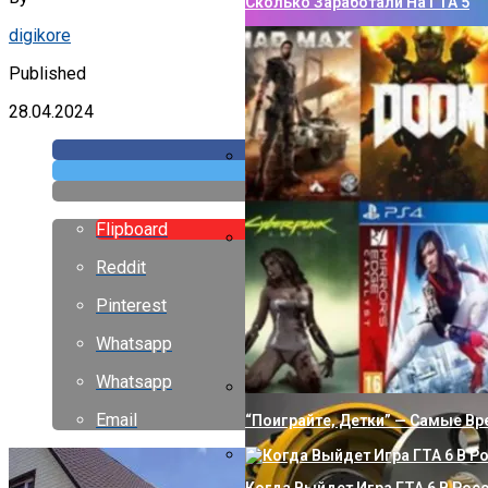
Сколько Заработали На ГТА 5
digikore
Published
28.04.2024
Как Сделать Водопровод В Ча
Flipboard
Reddit
Правильное Использование Клю
Операционной Системе
Pinterest
Whatsapp
Whatsapp
Email
“Поиграйте, Детки” — Самые В