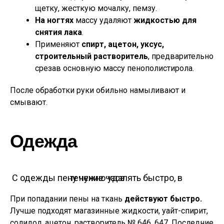
щетку, жесткую мочалку, пемзу.
На ногтях
массу удаляют
жидкостью для
снятия лака
.
Применяют
спирт, ацетон, уксус,
строительный растворитель
, предварительно
срезав основную массу пенополистирола.
После обработки руки обильно намыливают и
смывают.
Одежда
С одежды пену нужно удалять быстро, в течение часа
При попадании пены на ткань
действуют быстро.
Лучше подходят магазинные жидкости, уайт-спирит,
солидол, ацетон, растворитель № 646, 647. Последние