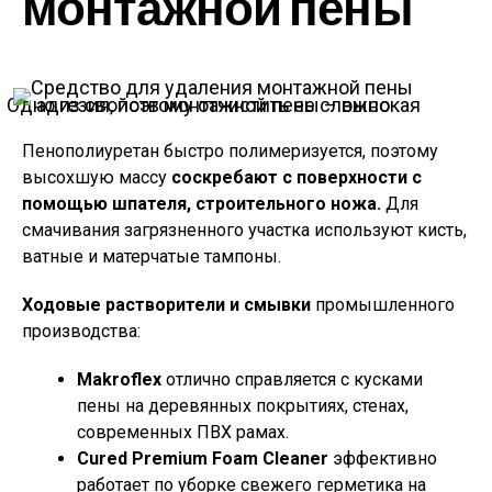
монтажной пены
Одно из свойств монтажной пены – высокая адгезия, поэтому отчистить ее сложно
Пенополиуретан быстро полимеризуется, поэтому
высохшую массу
соскребают с поверхности с
помощью шпателя, строительного ножа.
Для
смачивания загрязненного участка используют кисть,
ватные и матерчатые тампоны.
Ходовые растворители и смывки
промышленного
производства:
Makroflex
отлично справляется с кусками
пены на деревянных покрытиях, стенах,
современных ПВХ рамах.
Cured Premium Foam Cleaner
эффективно
работает по уборке свежего герметика на