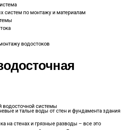
система
х систем по монтажу и материалам
стемы
стока
 монтажу водостоков
водосточная
невые и талые воды от стен и фундамента здания
ка на стенах и грязные разводы – все это