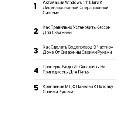
Активации Windows 11: Шаги К
Лицензированной Операционной
Системе
Как Правильно Установить Кессон
Для Скважины
Как Сделать Водопровод В Частном
Доме От Скважины Своими Руками
Проверка Воды Из Скважины На
Пригодность Для Питья
Крепление МДФ Панелей К Потолку
Своими Руками