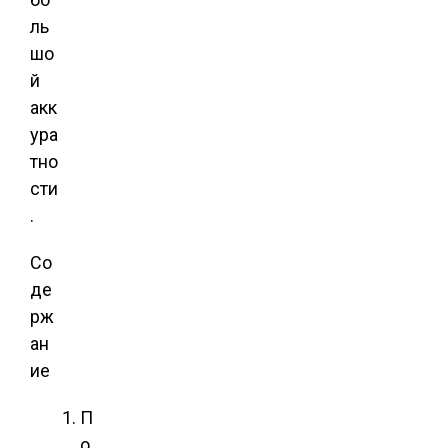
ль
шо
й
акк
ура
тно
сти
.
Со
де
рж
ан
ие
П
о