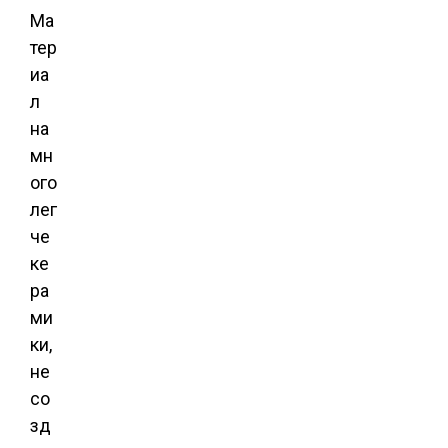
Ма
тер
иа
л
на
мн
ого
лег
че
ке
ра
ми
ки,
не
со
зд