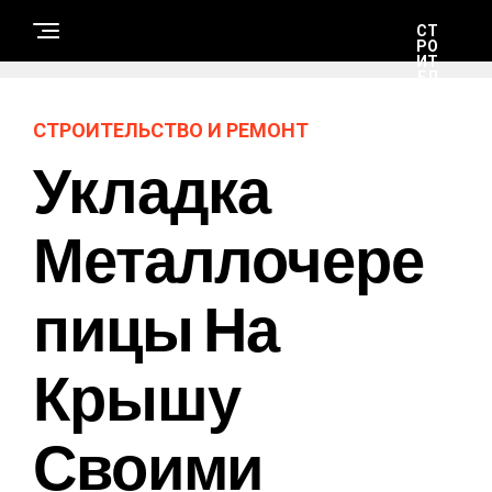
СТ
РО
ИТ
ЕЛ
ЬС
ТВ
О
СТРОИТЕЛЬСТВО И РЕМОНТ
И
РЕ
Укладка
М
ОН
Т
Металлочере
Н
А
Пицы На
У
К
А
И
Т
Крышу
Е
Х
Н
О
Своими
Л
О
Г
И