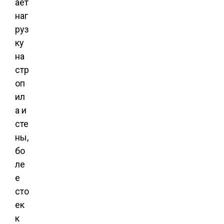
ает
наг
руз
ку
на
стр
оп
ил
а и
сте
ны,
бо
ле
е
сто
ек
к