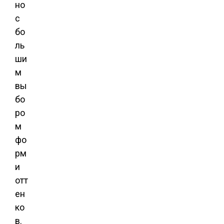
но
с
бо
ль
ши
м
вы
бо
ро
м
фо
рм
и
отт
ен
ко
в.