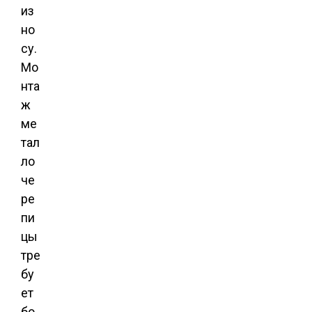
из
но
су.
Мо
нта
ж
ме
тал
ло
че
ре
пи
цы
тре
бу
ет
бо