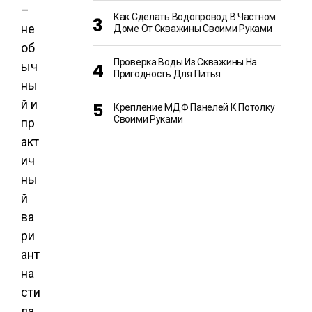
–
Как Сделать Водопровод В Частном
не
Доме От Скважины Своими Руками
об
Проверка Воды Из Скважины На
ыч
Пригодность Для Питья
ны
й и
Крепление МДФ Панелей К Потолку
Своими Руками
пр
акт
ич
ны
й
ва
ри
ант
на
сти
ла.