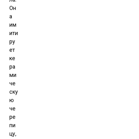
Он
а
им
ити
ру
ет
ке
ра
ми
че
ску
ю
че
ре
пи
цу,