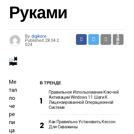
И
Руками
О
Т
Д
Ы
Х
By
digikore
И
Published
28.04.2
Р
024
А
З
В
Л
Е
Ч
Е
Н
Ме
И
В ТРЕНДЕ
Я
тал
Правильное Использование Ключей
ло
Активации Windows 11: Шаги К
Лицензированной Операционной
че
Системе
ре
пи
Как Правильно Установить Кессон
Для Скважины
ца