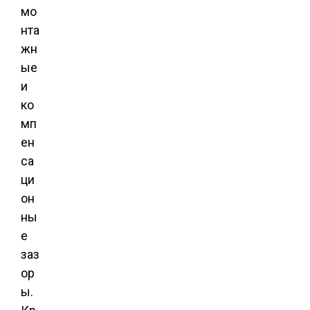
мо
нта
жн
ые
и
ко
мп
ен
са
ци
он
ны
е
заз
ор
ы.