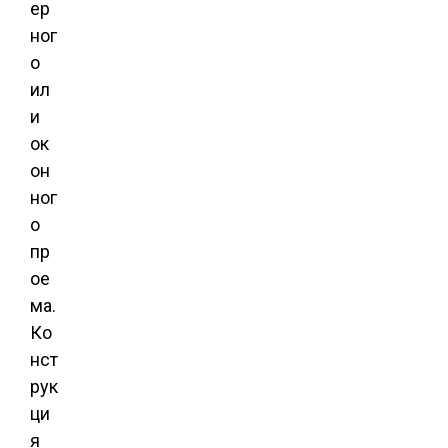
ер
ног
о
ил
и
ок
он
ног
о
пр
ое
ма.
Ко
нст
рук
ци
я