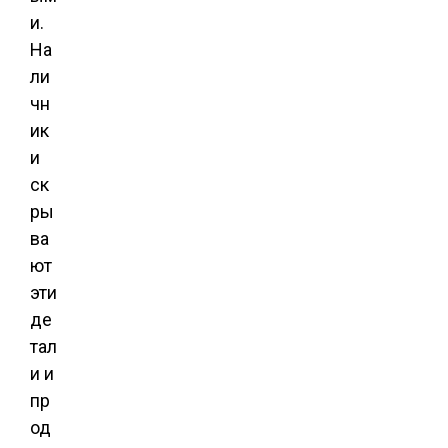
и.
На
ли
чн
ик
и
ск
ры
ва
ют
эти
де
тал
и и
пр
од