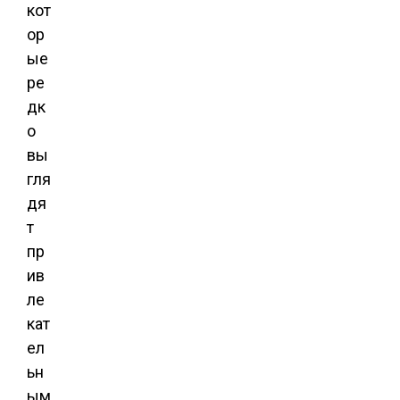
кот
ор
ые
ре
дк
о
вы
гля
дя
т
пр
ив
ле
кат
ел
ьн
ым