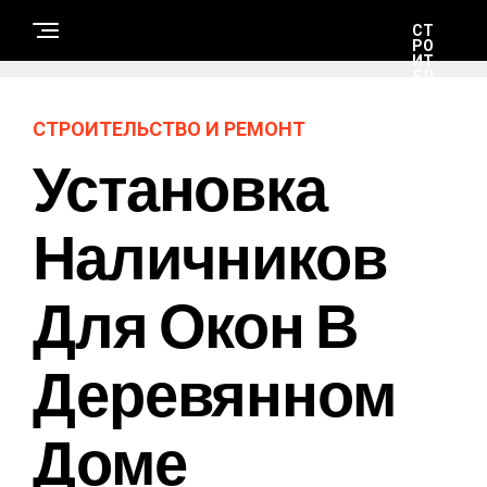
СТ
РО
ИТ
ЕЛ
ЬС
ТВ
О
СТРОИТЕЛЬСТВО И РЕМОНТ
И
РЕ
Установка
М
ОН
Т
Наличников
Н
А
Для Окон В
У
К
А
И
Т
Деревянном
Е
Х
Н
О
Доме
Л
О
Г
И