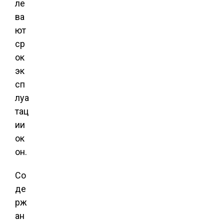
ле
ва
ют
ср
ок
эк
сп
луа
тац
ии
ок
он.
Со
де
рж
ан