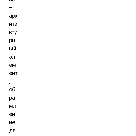
–
арх
ите
кту
рн
ый
эл
ем
ент
,
об
ра
мл
ен
ие
дв