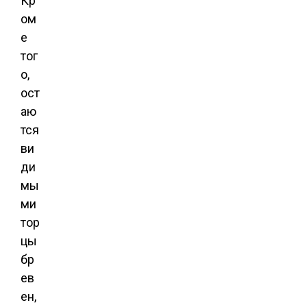
Кр
ом
е
тог
о,
ост
аю
тся
ви
ди
мы
ми
тор
цы
бр
ев
ен,