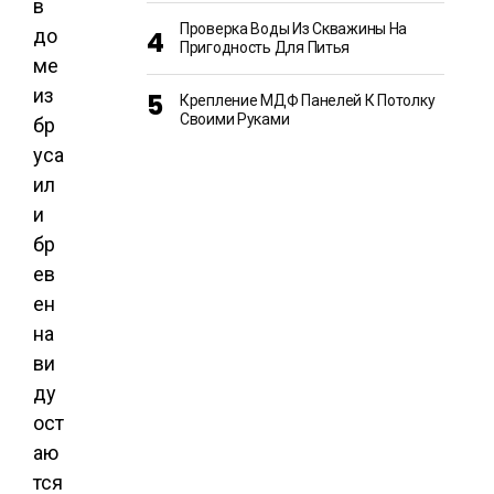
в
Проверка Воды Из Скважины На
до
Пригодность Для Питья
ме
из
Крепление МДФ Панелей К Потолку
Своими Руками
бр
уса
ил
и
бр
ев
ен
на
ви
ду
ост
аю
тся