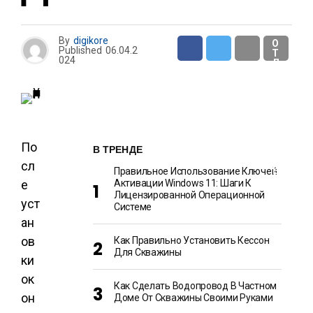
И
By
digikore
О
Published
06.04.2
Т
024
Д
Ы
Х
И
Р
А
З
В
Л
По
В ТРЕНДЕ
Е
Ч
сл
Е
Правильное Использование Ключей
Н
е
Активации Windows 11: Шаги К
И
Лицензированной Операционной
Я
уст
Системе
ан
ов
Как Правильно Установить Кессон
Для Скважины
ки
ок
Как Сделать Водопровод В Частном
он
Доме От Скважины Своими Руками