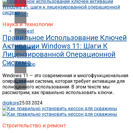
Reddit
Наука и технологии
Pinterest
Правильное Использование Ключей
Активации Windows 11: Шаги К
Whatsapp
Лицензированной Операционной
Системе
Whatsapp
Windows 11 — это современная и многофункциональная
Email
операционная система, которая требует активации для
полноценного использования. В этом тексте мы
рассмотрим, как правильно использовать ключи...
digikore
25.03.2024
Строительство и ремонт