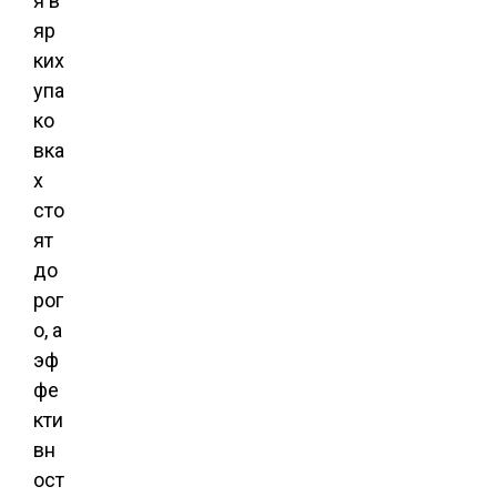
я в
яр
ких
упа
ко
вка
х
сто
ят
до
рог
о, а
эф
фе
кти
вн
ост