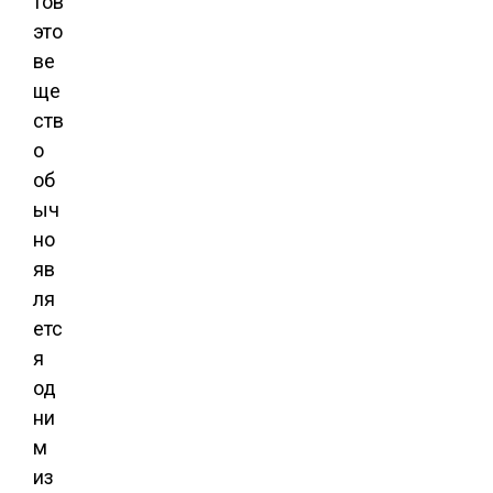
тов
это
ве
ще
ств
о
об
ыч
но
яв
ля
етс
я
од
ни
м
из