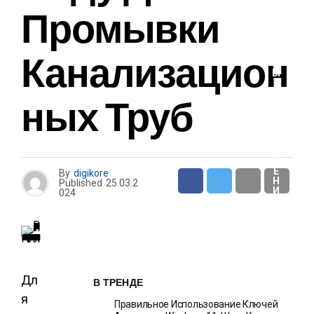
И
Промывки
О
Канализацион
Т
Д
Ы
Х
И
Ных Труб
Р
А
З
В
Л
Е
Ч
Е
By
digikore
Н
Published
25.03.2
И
024
Я
Дл
В ТРЕНДЕ
я
Правильное Использование Ключей