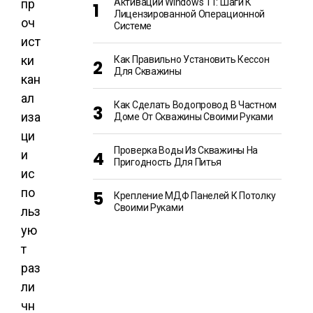
пр
Активации Windows 11: Шаги К
Лицензированной Операционной
оч
Системе
ист
ки
Как Правильно Установить Кессон
Для Скважины
кан
ал
Как Сделать Водопровод В Частном
иза
Доме От Скважины Своими Руками
ци
Проверка Воды Из Скважины На
и
Пригодность Для Питья
ис
по
Крепление МДФ Панелей К Потолку
Своими Руками
льз
ую
т
раз
ли
чн