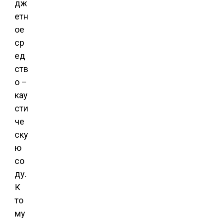
дж
етн
ое
ср
ед
ств
о –
кау
сти
че
ску
ю
со
ду.
К
то
му