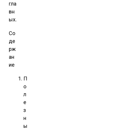
гла
вн
ых.
Со
де
рж
ан
ие
П
о
л
е
з
н
ы