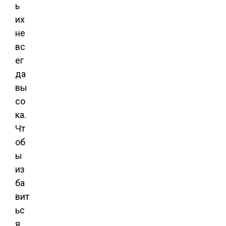
ь
их
не
вс
ег
да
вы
со
ка.
Чт
об
ы
из
ба
вит
ьс
я