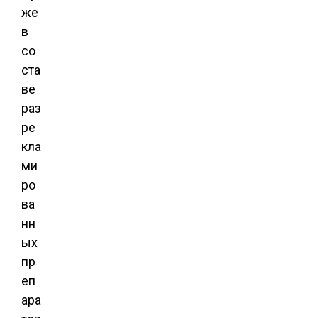
же
в
со
ста
ве
раз
ре
кла
ми
ро
ва
нн
ых
пр
еп
ара