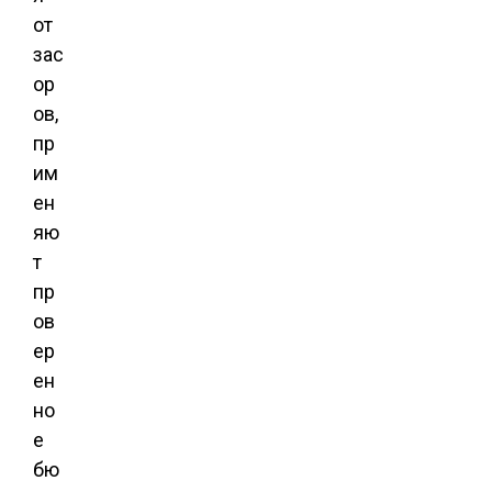
от
зас
ор
ов,
пр
им
ен
яю
т
пр
ов
ер
ен
но
е
бю