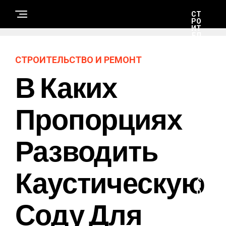
СТ
РО
ИТ
ЕЛ
ЬС
ТВ
О
СТРОИТЕЛЬСТВО И РЕМОНТ
И
РЕ
В Каких
М
ОН
Т
Пропорциях
Н
А
Разводить
У
К
А
И
Т
Каустическую
Е
Х
Н
О
Соду Для
Л
О
Г
И