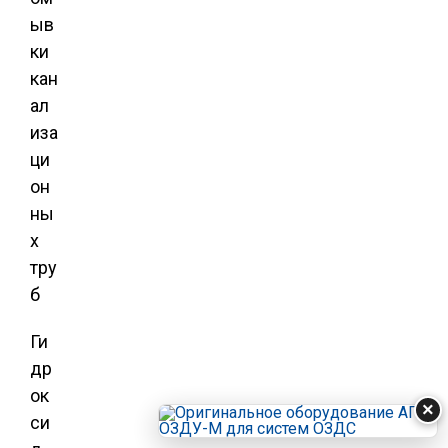
Ги
др
ок
×
си