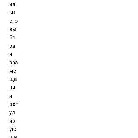
ил
ьн
ого
вы
бо
ра
и
раз
ме
ще
ни
я
рег
ул
ир
ую
щи