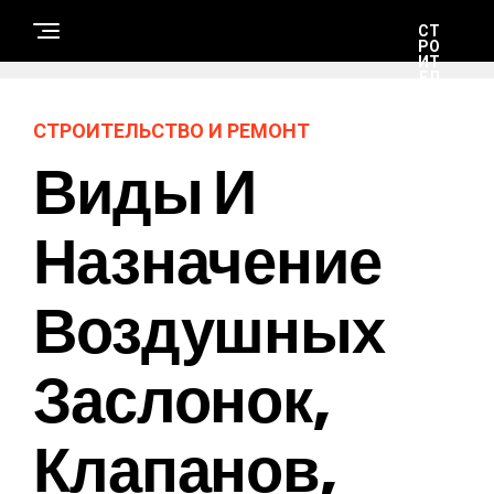
СТ
РО
ИТ
ЕЛ
ЬС
ТВ
О
СТРОИТЕЛЬСТВО И РЕМОНТ
И
РЕ
Виды И
М
ОН
Т
Назначение
Н
А
Воздушных
У
К
А
И
Т
Заслонок,
Е
Х
Н
О
Клапанов,
Л
О
Г
И