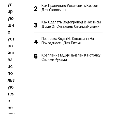
ул
Как Правильно Установить Кессон
Для Скважины
ир
ую
Как Сделать Водопровод В Частном
щи
Доме От Скважины Своими Руками
е
уст
Проверка Воды Из Скважины На
Пригодность Для Питья
ро
йст
Крепление МДФ Панелей К Потолку
ва
Своими Руками
ис
по
льз
ую
тся
в
ве