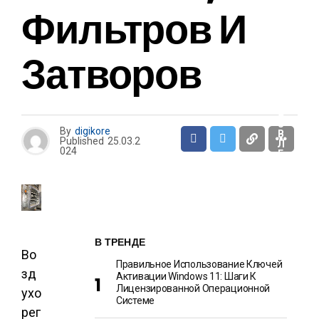
И
Фильтров И
О
Затворов
Т
Д
Ы
Х
И
Р
А
З
By
digikore
В
Published
25.03.2
Л
024
Е
Ч
Е
Н
И
Я
В ТРЕНДЕ
Во
Правильное Использование Ключей
зд
Активации Windows 11: Шаги К
Лицензированной Операционной
ухо
Системе
рег