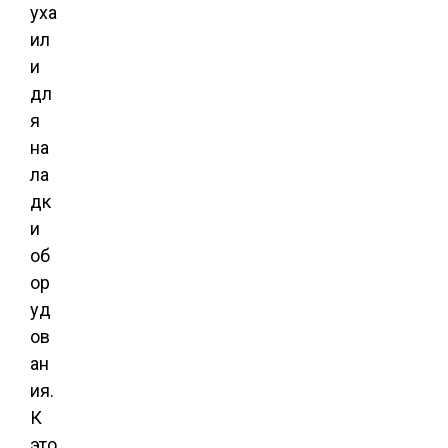
уха
ил
и
дл
я
на
ла
дк
и
об
ор
уд
ов
ан
ия.
К
это