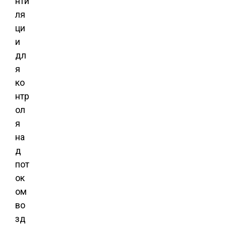
нти
ля
ци
и
дл
я
ко
нтр
ол
я
на
д
пот
ок
ом
во
зд