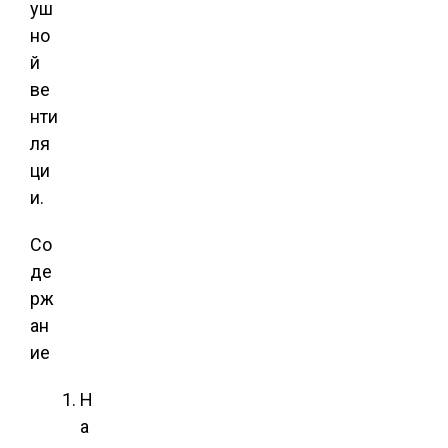
уш
но
й
ве
нти
ля
ци
и.
Со
де
рж
ан
ие
Н
а