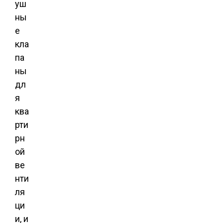
уш
ны
е
кла
па
ны
дл
я
ква
рти
рн
ой
ве
нти
ля
ци
и, и