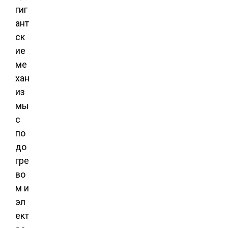
гиг
ант
ск
ие
ме
хан
из
мы
с
по
до
гре
во
м и
эл
ект