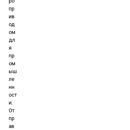
ро
пр
ив
од
ом
дл
я
пр
ом
ыш
ле
нн
ост
и.
От
пр
ав