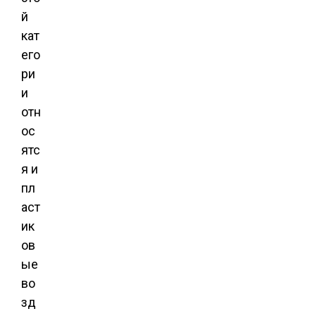
й
кат
его
ри
и
отн
ос
ятс
я и
пл
аст
ик
ов
ые
во
зд