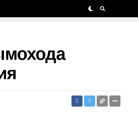
ымохода
ия