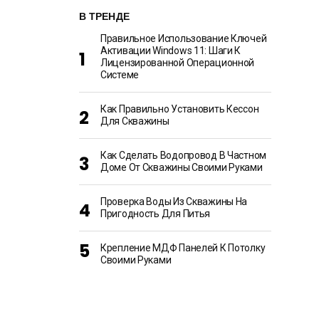
В ТРЕНДЕ
Правильное Использование Ключей
Активации Windows 11: Шаги К
Лицензированной Операционной
Системе
Как Правильно Установить Кессон
Для Скважины
Как Сделать Водопровод В Частном
Доме От Скважины Своими Руками
Проверка Воды Из Скважины На
Пригодность Для Питья
Крепление МДФ Панелей К Потолку
Своими Руками