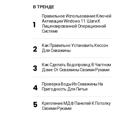
В ТРЕНДЕ
Правильное Использование Ключей
Активации Windows 11: Шаги К
Лицензированной Операционной
Системе
Как Правильно Установить Кессон
Для Скважины
Как Сделать Водопровод В Частном
Доме От Скважины Своими Руками
Проверка Воды Из Скважины На
Пригодность Для Питья
Крепление МДФ Панелей К Потолку
Своими Руками