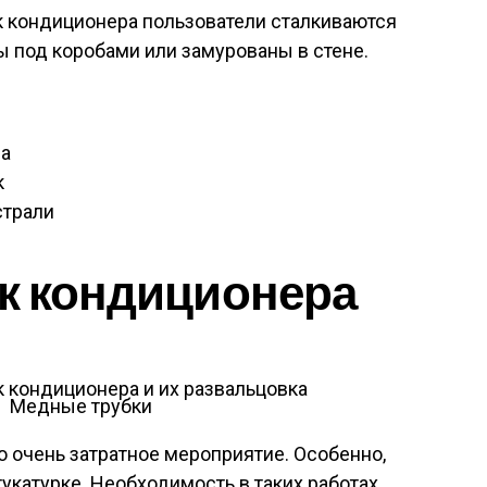
 кондиционера пользователи сталкиваются
ы под коробами или замурованы в стене.
ра
к
страли
к кондиционера
Медные трубки
о очень затратное мероприятие. Особенно,
укатурке. Необходимость в таких работах