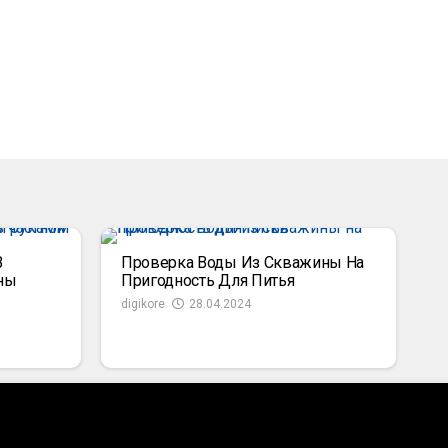
В
Проверка Воды Из Скважины На
ны
Пригодность Для Питья
digikore
28.04.2024