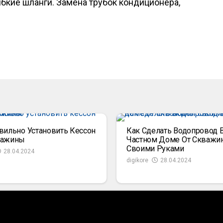
ибкие шланги. Замена трубок кондиционера,
вильно Установить Кессон
Как Сделать Водопровод 
важины
Частном Доме От Скважи
Своими Руками
28.04.2024
digikore
28.04.2024