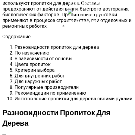
России И В Мире
используют пропитки для дерева. Составы
Платформа SimpleOne
предохраняют от действия влаги, быстрого возгорания,
биологических факторов. Пропиточные грунтовки
применяют в процессе строительства, при отделочных и
ремонтных работах.
Использование Электронных
Содержание
Плат В Промышленном
Оборудовании
Разновидности пропиток для дерева
По назначению
В зависимости от основы
Цвета пропиток
Критерии выбора
Для внутренних работ
Для наружных работ
Популярные производители
Рекомендации по применению
Изготовление пропитки для дерева своими руками
Разновидности Пропиток Для
Дерева