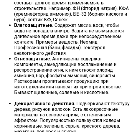
составы, долгое время, применяемые в
строительстве. Например, ФН (Фторид натрия), КФА
(кремнефторид аммония), ББ-32 (борная кислота и
бура), септик КФ, Сенеж.
Влагозащитные.
Содержат масла, воск, чтобы
вода не попадала внутрь. Защита не вымывается
длительное время даже при непосредственном
контакте. Примеры веществ: Неомид
Профессионал (бани, фасады), Текстурол
аналогичного действия.
Огнезащитные
. Антипирены содержат
компоненты, замедляющие воспламенение и
распространение огня, к ним относят хлорид
аммония, бор, фосфаты аммония, синергисты.
Растворами пропитывают продукцию при
изготовлении или наносят их при строительстве.
Бывают щелочные, солевые и кислотные.
Декоративного действия.
Подчеркивают текстуру
дерева, рисунок волокон. Есть лакокрасочные
материалы на основе акрила, с оттеночным
эффектом. Популярностью пользуются колеры
коричневые, зеленые, серые, красного дерева,
махагона, под орех и другие.