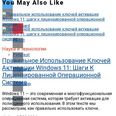
You May Also Like
Flipboard
Reddit
Наука и технологии
Pinterest
Правильное Использование Ключей
Активации Windows 11: Шаги К
Whatsapp
Лицензированной Операционной
Системе
Whatsapp
Windows 11 — это современная и многофункциональная
Email
операционная система, которая требует активации для
полноценного использования. В этом тексте мы
рассмотрим, как правильно использовать ключи...